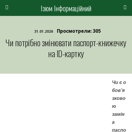
Ізюм Інформаційний
Просмотрели: 305
31.01.2026
Чи потрібно змінювати паспорт-книжечку
на ID-картку
Чи є о
бов’я
зково
ю
замін
а
паспо