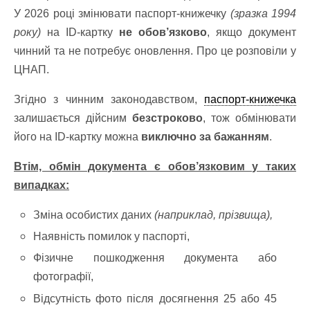
У 2026 році змінювати паспорт-книжечку
(зразка 1994
року)
на ID-картку
не обов’язково
, якщо документ
чинний та не потребує оновлення. Про це розповіли у
ЦНАП.
Згідно з чинним законодавством,
паспорт-книжечка
залишається дійсним
безстроково
, тож обмінювати
його на ID-картку можна
виключно за бажанням
.
Втім, обмін документа є обов’язковим у таких
випадках:
Зміна особистих даних
(наприклад, прізвища),
Наявність помилок у паспорті,
Фізичне пошкодження документа або
фотографії,
Відсутність фото після досягнення 25 або 45