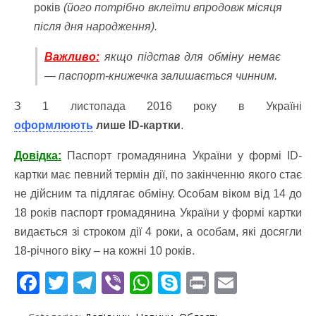
років
(його потрібно вклеїти впродовж місяця
після дня народження).
Важливо:
якщо підстав для обміну немає
— паспорт-книжечка залишається чинним.
З 1 листопада 2016 року в Україні
оформлюють
лише ID-картки
.
Довідка:
Паспорт громадянина України у формі ID-
картки має певний термін дії, по закінченню якого стає
не дійсним та підлягає обміну. Особам віком від 14 до
18 років паспорт громадянина України у формі картки
видається зі строком дії 4 роки, а особам, які досягли
18-річного віку – на кожні 10 років.
F
T
T
Vi
W
S
Pr
E
ac
w
el
b
h
k
in
m