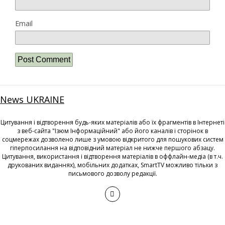
Email
News UKRAINE
Цитування і відтворення будь-яких матеріалів або їх фрагментів в Інтернеті
з веб-сайта "Ізюм Інформаційний" або його каналів і сторінок в
соцмережах дозволено лише з умовою відкритого для пошукових систем
гіперпосилання на відповідний матеріал не нижче першого абзацу.
Цитування, використання і відтворення матеріалів в оффлайн-медіа (в т.ч.
друкованих виданнях), мобільних додатках, SmartTV можливо тільки з
письмового дозволу редакції.