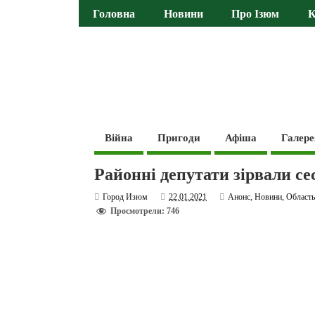
Головна
Новини
Про Ізюм
К
Війна
Пригоди
Афіша
Галере
Районні депутати зірвали се
Город Изюм
22.01.2021
Анонс
,
Новини
,
Област
Просмотрели: 746