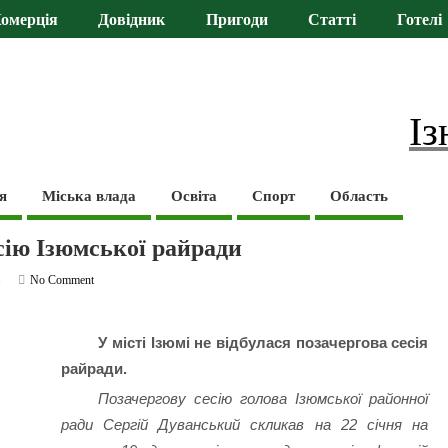
омерція
Довідник
Пригоди
Статті
Готелі
Із
я
Міська влада
Освіта
Спорт
Область
сію Ізюмської райради
ь
No Comment
У місті Ізюмі не відбулася позачергова сесія
райради.
Позачергову сесію голова Ізюмської районної
ради Сергій Дуванський скликав на 22 січня на