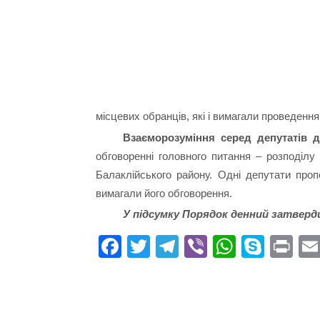
місцевих обранців, які і вимагали проведення 
Взаєморозуміння серед депутатів д
обговоренні головного питання – розподілу
Балаклійського району. Одні депутати проп
вимагали його обговорення.
У підсумку Порядок денний затвердит
Fa
T
Te
Vi
W
S
Pr
ce
wi
le
be
ha
ky
in
bo
tte
gr
r
ts
pe
t
ok
r
a
A