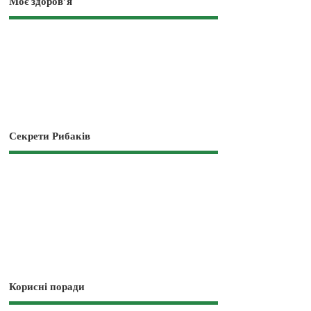
Моє здоров’я
Секрети Рибаків
Корисні поради