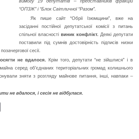
вимогу 19 депутатів – представників фракцій
“ОПЗЖ” і “Блок Світличної “Разом”.
Як пише сайт “Обрії Ізюмщини”, вже на
засіданні постійної депутатської комісії з питань
спільної власності
виник конфлікт.
Деякі депутати
поставили під сумнів достовірність підписів низки
позачергової сесії.
осягти не вдалося.
Крім того, депутати “не зійшлися” і в
 майна серед об’єднаних територіальних громад колишнього
онували зняти з розгляду майнове питання, інші, навпаки –
и не вдалося, і сесія не відбулася.
E
m
ail