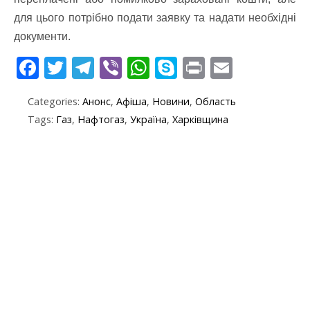
для цього потрібно подати заявку та надати необхідні
документи.
F
T
T
Vi
W
S
Pr
E
ac
w
el
b
h
k
in
m
Categories:
Анонс
,
Афіша
,
Новини
,
Область
e
itt
e
er
at
y
t
ai
Tags:
Газ
,
Нафтогаз
,
Україна
,
Харківщина
b
er
gr
s
p
l
o
a
A
e
o
m
p
k
p