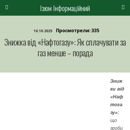
Ізюм Інформаційний
Просмотрели: 335
16.10.2025
Знижка від «Нафтогазу»: Як сплачувати за
газ менше – порада
Зниж
ки від
«Наф
тога
зу»:
що
зроби