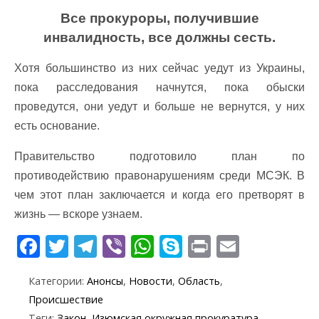
Все прокуроры, получившие
инвалидность, все должны сесть.
Хотя большинство из них сейчас уедут из Украины,
пока расследования начнутся, пока обыски
проведутся, они уедут и больше не вернутся, у них
есть основание.
Правительство подготовило план по
противодействию правонарушениям среди МСЭК. В
чем этот план заключается и когда его претворят в
жизнь — вскоре узнаем.
F
T
T
Vi
W
S
Pr
E
ac
w
el
b
h
k
in
m
Категории:
Анонсы
,
Новости
,
Область
,
e
itt
e
er
at
y
t
ai
Происшествие
b
er
gr
s
p
l
Теги:
Закон
,
Изюмская окружная прокуратура
,