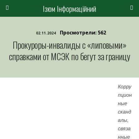
Ізюм Інформаційний
Просмотрели: 562
02.11.2024
Прокуроры-инвалиды с «липовыми»
справками от МСЭК по бегут за границу
Корру
пцион
ные
сканд
алы,
связа
нные