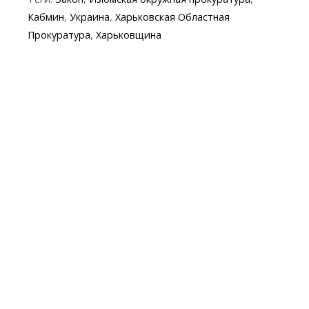
o
a
A
e
Кабмин
,
Украина
,
Харьковская Областная
o
m
p
Прокуратура
,
Харьковщина
k
p