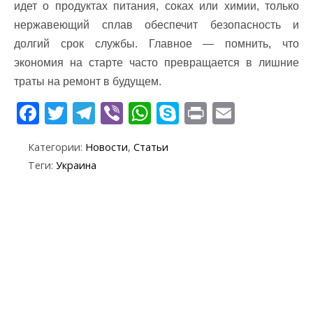
идет о продуктах питания, соках или химии, только
нержавеющий сплав обеспечит безопасность и
долгий срок службы. Главное — помнить, что
экономия на старте часто превращается в лишние
траты на ремонт в будущем.
F
T
T
Vi
W
S
Pr
E
ac
w
el
b
h
k
in
m
Категории:
Новости
,
Статьи
e
itt
e
er
at
y
t
ai
Теги:
Украина
b
er
gr
s
p
l
o
a
A
e
o
m
p
k
p