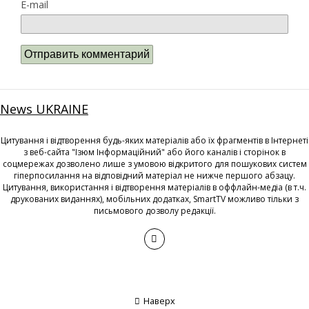
E-mail
News UKRAINE
Цитування і відтворення будь-яких матеріалів або їх фрагментів в Інтернеті
з веб-сайта "Ізюм Інформаційний" або його каналів і сторінок в
соцмережах дозволено лише з умовою відкритого для пошукових систем
гіперпосилання на відповідний матеріал не нижче першого абзацу.
Цитування, використання і відтворення матеріалів в оффлайн-медіа (в т.ч.
друкованих виданнях), мобільних додатках, SmartTV можливо тільки з
письмового дозволу редакції.
Наверх