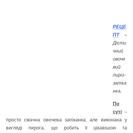
РЕЦЕ
ПТ
–
Дієти
чний
овоче
вий
пиріг-
запіка
нка.
По
суті
–
просто смачна овочева запіканка, але виконана у
вигляді пирога, що робить її цікавішою та