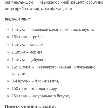
оригінальнішою. Низькокалорійний рецепт, особливо
якщо прибрати сир, мрія під час дієти.
Інгредієнти:
1 штука – невеликий качан пекінської капусти,
150 грам – грибів,
1 штука – кабачок,
1 штука – морква,
1 штука – цибулина,
1\2 штуки – невеликого качана білокачанної
капусти,
3-4 штучки – гілочки м’яти,
150 грам – твердого сиру,
150 грам – натурального йогурту.
Приготування страви: