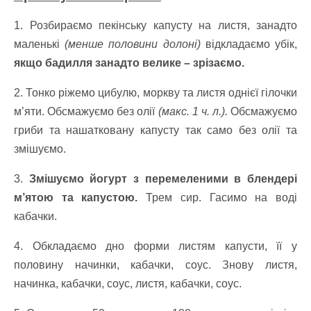
1. Розбираємо пекінську капусту на листя, занадто
маленькі
(менше половини долоні)
відкладаємо убік,
якщо бадилля занадто велике – зрізаємо.
2. Тонко ріжемо цибулю, моркву та листя однієї гілочки
м’яти. Обсмажуємо без олії
(макс. 1 ч. л.).
Обсмажуємо
гриби та нашатковану капусту так само без олії та
змішуємо.
3.
Змішуємо йогурт з перемеленими в блендері
м’ятою та капустою.
Трем сир. Гасимо на воді
кабачки.
4. Обкладаємо дно форми листям капусти, її у
половину начинки, кабачки, соус. Знову листя,
начинка, кабачки, соус, листя, кабачки, соус.