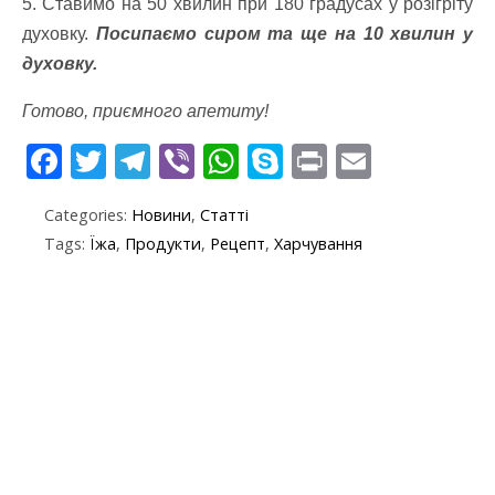
5. Ставимо на 50 хвилин при 180 градусах у розігріту
духовку.
Посипаємо сиром та ще на 10 хвилин у
духовку.
Готово, приємного апетиту!
F
T
T
Vi
W
S
Pr
E
ac
w
el
b
h
k
in
m
Categories:
Новини
,
Статті
e
itt
e
er
at
y
t
ai
Tags:
Їжа
,
Продукти
,
Рецепт
,
Харчування
b
er
gr
s
p
l
o
a
A
e
o
m
p
k
p