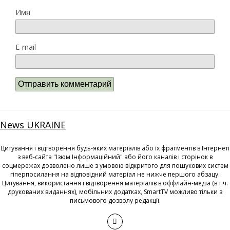
Имя
E-mail
News UKRAINE
Цитування і відтворення будь-яких матеріалів або їх фрагментів в Інтернеті
з веб-сайта "Ізюм Інформаційний" або його каналів і сторінок в
соцмережах дозволено лише з умовою відкритого для пошукових систем
гіперпосилання на відповідний матеріал не нижче першого абзацу.
Цитування, використання і відтворення матеріалів в оффлайн-медіа (в т.ч.
друкованих виданнях), мобільних додатках, SmartTV можливо тільки з
письмового дозволу редакції.