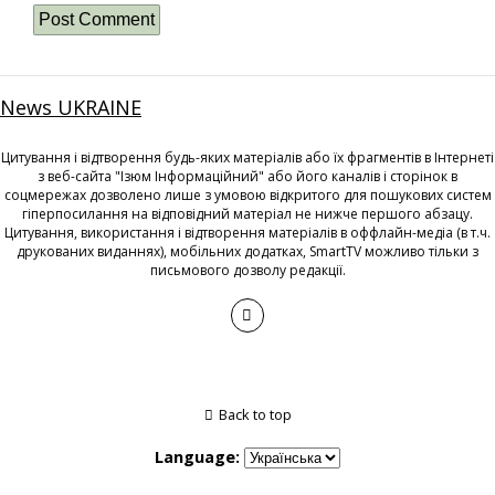
News UKRAINE
Цитування і відтворення будь-яких матеріалів або їх фрагментів в Інтернеті
з веб-сайта "Ізюм Інформаційний" або його каналів і сторінок в
соцмережах дозволено лише з умовою відкритого для пошукових систем
гіперпосилання на відповідний матеріал не нижче першого абзацу.
Цитування, використання і відтворення матеріалів в оффлайн-медіа (в т.ч.
друкованих виданнях), мобільних додатках, SmartTV можливо тільки з
письмового дозволу редакції.
Back to top
Language: