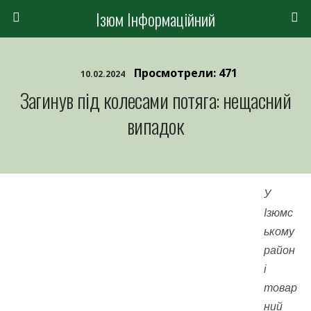
Ізюм Інформаційний
Просмотрели: 471
10.02.2024
Загинув під колесами потяга: нещасний
випадок
У
Ізюмс
ькому
район
і
товар
ний