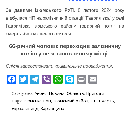
За даними Ізюмського РУП,
8 лютого 2024 року
відбулася НП на залізничній станції “Гаврилівка” у селі
Гаврилівка Ізюмського району товарний потяг на
смерть збив місцевого жителя.
66-річний чоловік переходив залізничну
колію у невстановленому місці.
Слідчі зареєстрували кримінальне провадження.
F
T
T
Vi
W
S
Pr
E
ac
w
el
b
h
k
in
m
Categories:
Анонс
,
Новини
,
Область
,
Пригоди
e
itt
e
er
at
y
t
ai
Tags:
Ізюмське РУП
,
Ізюмський район
,
НП
,
Смерть
,
b
er
gr
s
p
l
Укрзалізниця
,
Харківщина
o
a
A
e
o
m
p