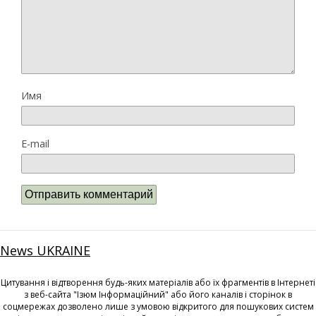
Имя
E-mail
News UKRAINE
Цитування і відтворення будь-яких матеріалів або їх фрагментів в Інтернеті
з веб-сайта "Ізюм Інформаційний" або його каналів і сторінок в
соцмережах дозволено лише з умовою відкритого для пошукових систем