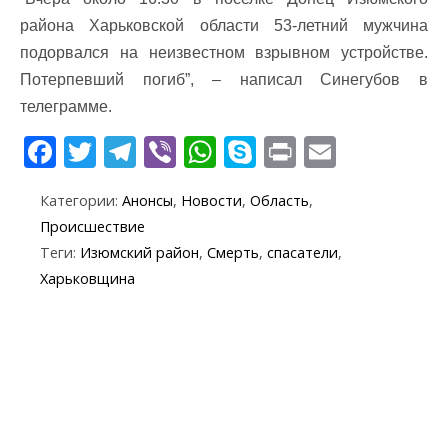
района Харьковской области 53-летний мужчина
подорвался на неизвестном взрывном устройстве.
Потерпевший погиб”, – написал Синегубов в
телеграмме.
F
T
T
Vi
W
S
Pr
E
ac
w
el
b
h
k
in
m
Категории:
Анонсы
,
Новости
,
Область
,
e
itt
e
er
at
y
t
ai
Происшествие
b
er
gr
s
p
l
Теги:
Изюмский район
,
Смерть
,
спасатели
,
o
a
A
e
Харьковщина
o
m
p
k
p