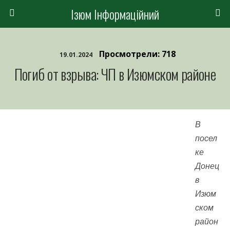
Ізюм Інформаційний
Просмотрели: 718
19.01.2024
Погиб от взрыва: ЧП в Изюмском районе
В
посел
ке
Донец
в
Изюм
ском
район