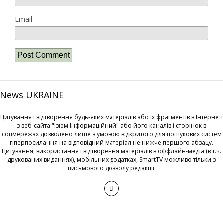
Email
News UKRAINE
Цитування і відтворення будь-яких матеріалів або їх фрагментів в Інтернеті
з веб-сайта "Ізюм Інформаційний" або його каналів і сторінок в
соцмережах дозволено лише з умовою відкритого для пошукових систем
гіперпосилання на відповідний матеріал не нижче першого абзацу.
Цитування, використання і відтворення матеріалів в оффлайн-медіа (в т.ч.
друкованих виданнях), мобільних додатках, SmartTV можливо тільки з
письмового дозволу редакції.