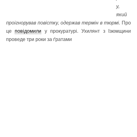
у,
який
проігнорував повістку, одержав термін в тюрмі.
Про
це
повідомили
у прокуратурі. Ухилянт з Ізюмщини
проведе три роки за ґратами