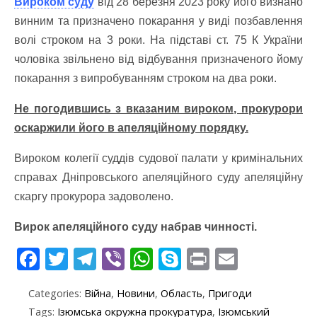
Вироком суду
від 28 березня 2023 року його визнано
винним та призначено покарання у виді позбавлення
волі строком на 3 роки. На підставі ст. 75 К України
чоловіка звільнено від відбування призначеного йому
покарання з випробуванням строком на два роки.
Не погодившись з вказаним вироком, прокурори
оскаржили його в апеляційному порядку.
Вироком колегії суддів судової палати у кримінальних
справах Дніпровського апеляційного суду апеляційну
скаргу прокурора задоволено.
Вирок апеляційного суду набрав чинності.
F
T
T
Vi
W
S
Pr
E
ac
w
el
b
h
k
in
m
Categories:
Війна
,
Новини
,
Область
,
Пригоди
e
itt
e
er
at
y
t
ai
Tags:
Ізюмська окружна прокуратура
,
Ізюмський