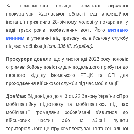
За принципової позиції Ізюмської окружної
прокуратури Харківської області суд апеляційної
інстанції призначив 28-річному чоловіку покарання у
виді трьох років позбавлення волі. Його
визнано
винним
в ухиленні від призову на військову службу
під час мобілізації
(ст. 336 КК України).
Прокурори довели
, що у листопаді 2022 року чоловік
отримав бойову повістку для подальшого прибуття до
першого відділу Ізюмського РТЦК та СП для
проходження військової служби під час мобілізації.
Довідка:
Відповідно до ч. 3 ст. 22 Закону України «Про
мобілізаційну підготовку та мобілізацію», під час
мобілізації громадяни зобов’язані з’явитися до
військових частин або на збірні пункти
територіального центру комплектування та соціальної