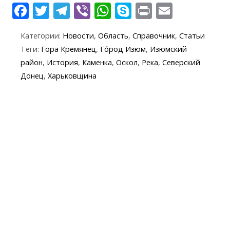
F
T
T
Vi
W
S
Pr
E
ac
w
el
b
h
k
in
m
Категории:
Новости
,
Область
,
Справочник
,
Статьи
e
itt
e
er
at
y
t
ai
Теги:
Гора Кремянец
,
Го́род Изюм
,
Изюмский
b
er
gr
s
p
l
район
,
История
,
Каменка
,
Оскол
,
Река
,
Северский
o
a
A
e
Донец
,
Харьковщина
o
m
p
k
p