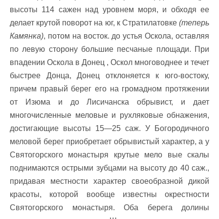
высоты 114 сажен над уровнем моря, и обходя ее
делает крутой поворот на юг, к Стратилатовке
(теперь
Камянка)
, потом на восток. до устья Оскола, оставляя
по левую сторону большие песчаные площади. При
впадении Оскола в Донец , Оскол многоводнее и течет
быстрее Донца, Донец отклоняется к юго-востоку,
причем правый берег его на громадном протяжении
от Изюма и до Лисичанска обрывист, и дает
многочисленные меловые и рухляковые обнажения,
достигающие высоты 15—25 саж. У Богородичного
меловой берег приобретает обрывистый характер, а у
Святогорского монастыря крутые мело вые скалы
поднимаются острыми зубцами на высоту до 40 саж.,
придавая местности характер своеобразной дикой
красоты, которой вообще известны окрестности
Святогорского монастыря. Оба берега долины