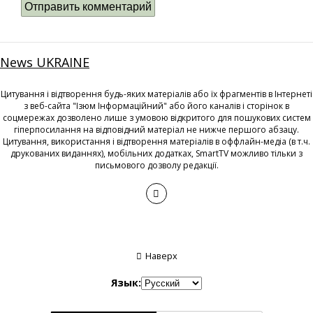
News UKRAINE
Цитування і відтворення будь-яких матеріалів або їх фрагментів в Інтернеті
з веб-сайта "Ізюм Інформаційний" або його каналів і сторінок в
соцмережах дозволено лише з умовою відкритого для пошукових систем
гіперпосилання на відповідний матеріал не нижче першого абзацу.
Цитування, використання і відтворення матеріалів в оффлайн-медіа (в т.ч.
друкованих виданнях), мобільних додатках, SmartTV можливо тільки з
письмового дозволу редакції.
Наверх
Язык: