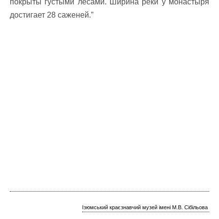
покрыты густыми лесами. Ширина реки у монастыря
достигает 28 саженей.”
Ізюмський краєзнавчий музей імені М.В. Сібільова