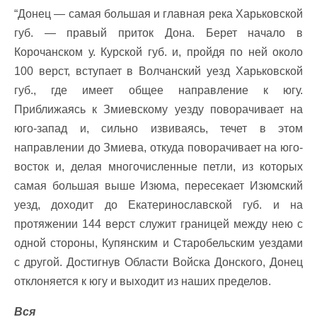
“Донец — самая большая и главная река Харьковской
губ. — правый приток Дона. Берет начало в
Корочанском у. Курской губ. и, пройдя по ней около
100 верст, вступает в Волчанский уезд Харьковской
губ., где имеет общее направление к югу.
Приближаясь к Змиевскому уезду поворачивает на
юго-запад и, сильно извиваясь, течет в этом
направлении до Змиева, откуда поворачивает на юго-
восток и, делая многочисленные петли, из которых
самая большая выше Изюма, пересекает Изюмский
уезд, доходит до Екатеринославской губ. и на
протяжении 144 верст служит границей между нею с
одной стороны, Купянским и Старобельским уездами
с другой. Достигнув Области Войска Донского, Донец
отклоняется к югу и выходит из наших пределов.
Вся