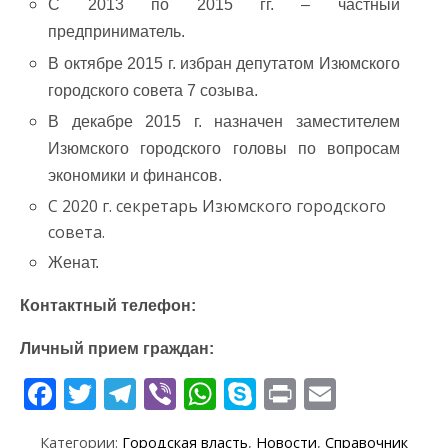
С 2013 по 2015 гг. – частный
предприниматель.
В октябре 2015 г. избран депутатом Изюмского
городского совета 7 созыва.
В декабре 2015 г. назначен заместителем
Изюмского городского головы по вопросам
экономики и финансов.
С 2020 г. секретарь Изюмского городского
совета.
Женат.
Контактный телефон:
Личный прием граждан:
F
T
T
Vi
W
S
Pr
E
ac
w
el
b
h
k
in
m
Категории:
Городская власть
,
Новости
,
Справочник