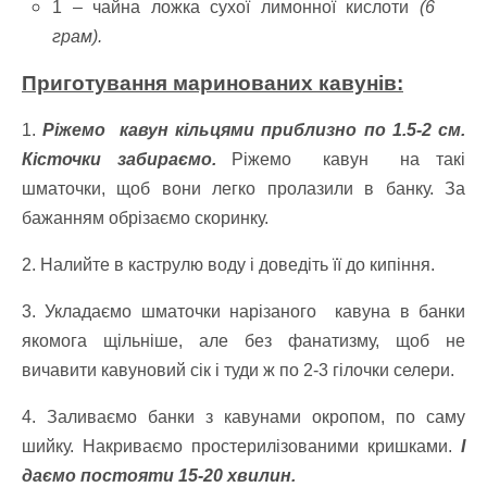
1 – чайна ложка сухої лимонної кислоти
(6
грам).
Приготування маринованих кавунів:
1.
Ріжемо
кавун
кільцями приблизно по 1.5-2 см.
Кісточки забираємо.
Ріжемо
кавун
на такі
шматочки, щоб вони легко пролазили в банку. За
бажанням обрізаємо скоринку.
2. Налийте в каструлю воду і доведіть її до кипіння.
3. Укладаємо шматочки нарізаного
кавуна
в банки
якомога щільніше, але без фанатизму, щоб не
вичавити кавуновий сік і туди ж по 2-3 гілочки селери.
4. Заливаємо банки з кавунами окропом, по саму
шийку. Накриваємо простерилізованими кришками.
І
даємо постояти 15-20 хвилин.