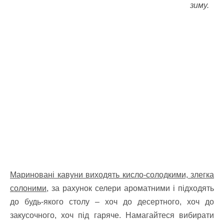
зиму.
Мариновані кавуни виходять кисло-солодкими, злегка
солоними
, за рахунок селери ароматними і підходять
до будь-якого столу – хоч до десертного, хоч до
закусочного, хоч під гаряче. Намагайтеся вибирати