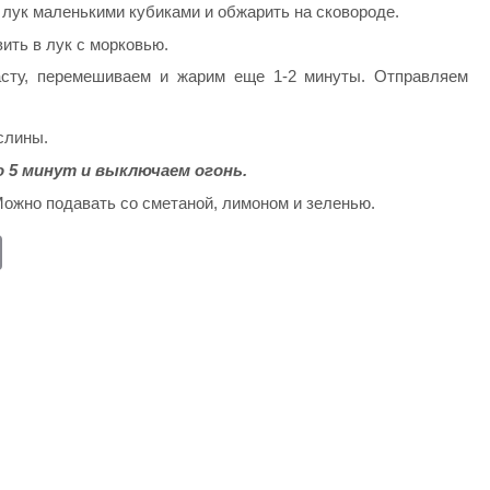
ь лук маленькими кубиками и обжарить на сковороде.
ить в лук с морковью.
асту, перемешиваем и жарим еще 1-2 минуты. Отправляем
слины.
о 5 минут и выключаем огонь.
Можно подавать со сметаной, лимоном и зеленью.
E
m
ail