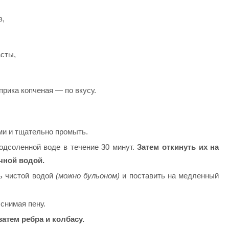
в,
асты,
прика копченая — по вкусу.
ми и тщательно промыть.
подсоленной воде в течение 30 минут.
Затем откинуть их на
чной водой.
ть чистой водой
(можно бульоном)
и поставить на медленный
 снимая пену.
атем ребра и колбасу.