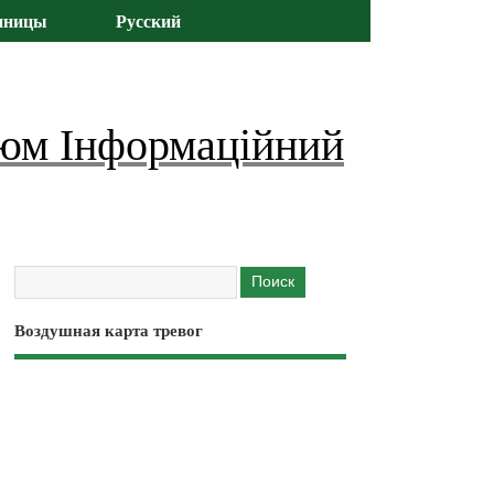
иницы
Русский
юм Інформаційний
Воздушная карта тревог