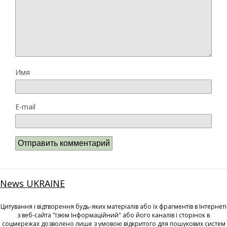
Имя
E-mail
News UKRAINE
Цитування і відтворення будь-яких матеріалів або їх фрагментів в Інтернеті
з веб-сайта "Ізюм Інформаційний" або його каналів і сторінок в
соцмережах дозволено лише з умовою відкритого для пошукових систем