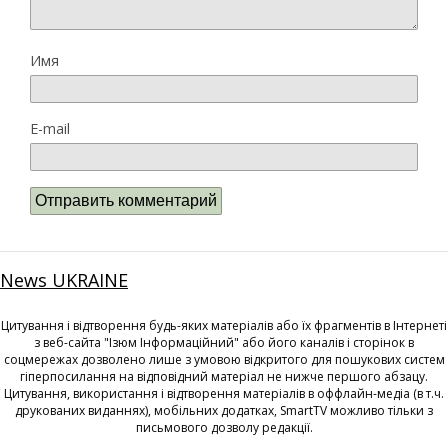
Имя
E-mail
News UKRAINE
Цитування і відтворення будь-яких матеріалів або їх фрагментів в Інтернеті
з веб-сайта "Ізюм Інформаційний" або його каналів і сторінок в
соцмережах дозволено лише з умовою відкритого для пошукових систем
гіперпосилання на відповідний матеріал не нижче першого абзацу.
Цитування, використання і відтворення матеріалів в оффлайн-медіа (в т.ч.
друкованих виданнях), мобільних додатках, SmartTV можливо тільки з
письмового дозволу редакції.