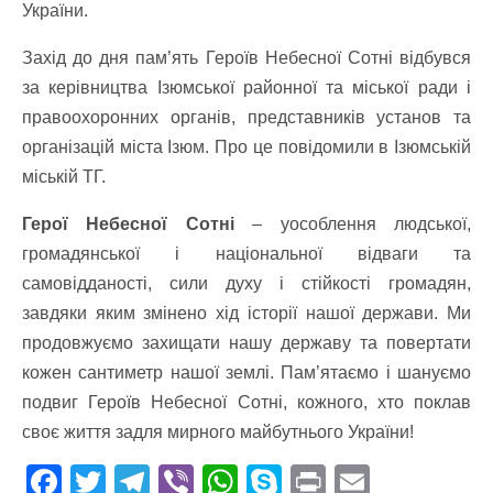
України.
Захід до дня пам’ять Героїв Небесної Сотні відбувся
за керівництва Ізюмської районної та міської ради і
правоохоронних органів, представників установ та
організацій міста Ізюм. Про це повідомили в Ізюмській
міській ТГ.
Герої Небесної Сотні
– уособлення людської,
громадянської і національної відваги та
самовідданості, сили духу і стійкості громадян,
завдяки яким змінено хід історії нашої держави. Ми
продовжуємо захищати нашу державу та повертати
кожен сантиметр нашої землі. Пам’ятаємо і шануємо
подвиг Героїв Небесної Сотні, кожного, хто поклав
своє життя задля мирного майбутнього України!
F
T
T
Vi
W
S
Pr
E