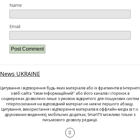
Name
Email
News UKRAINE
Цитування і відтворення будь-яких матеріалів або їх фрагментів в Інтернеті
з веб-сайта "Ізюм Інформаційний" або його каналів і сторінок в
соцмережах дозволено лише з умовою відкритого для пошукових систем
гіперпосилання на відповідний матеріал не нижче першого абзацу.
Цитування, використання і відтворення матеріалів в оффлайн-медіа (в т.ч.
друкованих виданнях), мобільних додатках, SmartTV можливо тільки з
письмового дозволу редакції.