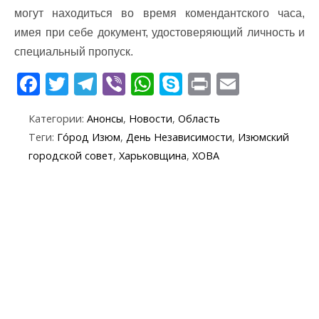
могут находиться во время комендантского часа,
имея при себе документ, удостоверяющий личность и
специальный пропуск.
F
T
T
Vi
W
S
Pr
E
ac
w
el
b
h
k
in
m
Категории:
Анонсы
,
Новости
,
Область
e
itt
e
er
at
y
t
ai
Теги:
Го́род Изюм
,
День Независимости
,
Изюмский
b
er
gr
s
p
l
городской совет
,
Харьковщина
,
ХОВА
o
a
A
e
o
m
p
k
p