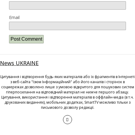
Email
News UKRAINE
Цитування і відтворення будь-яких матеріалів або їх фрагментів в Інтернеті
з веб-сайта "Ізюм Інформаційний" або його каналів і сторінок в
соцмережах дозволено лише з умовою відкритого для пошукових систем
гіперпосилання на відповідний матеріал не нижче першого абзацу.
Цитування, використання і відтворення матеріалів в оффлайн-медіа (в т.ч.
друкованих виданнях), мобільних додатках, SmartTV можливо тільки з
письмового дозволу редакції.