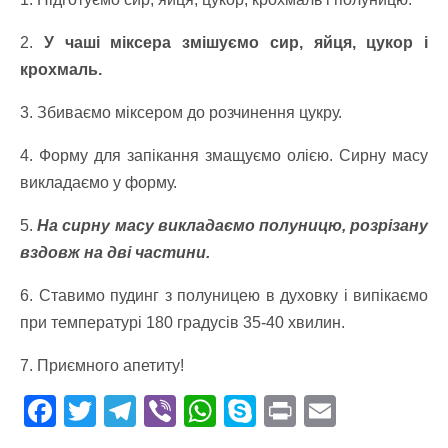
2.
У чаші міксера змішуємо сир, яйця, цукор і
крохмаль.
3. Збиваємо міксером до розчинення цукру.
4. Форму для запікання змащуємо олією. Сирну масу
викладаємо у форму.
5.
На сирну масу викладаємо полуницю, розрізану
вздовж на дві частини.
6. Ставимо пудинг з полуницею в духовку і випікаємо
при температурі 180 градусів 35-40 хвилин.
7. Приємного апетиту!
F
T
T
Vi
W
S
Pr
E
ac
w
el
b
h
k
in
m