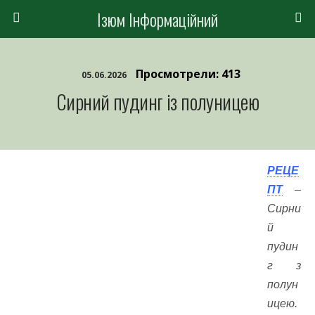
Ізюм Інформаційний
Просмотрели: 413
05.06.2026
Сирний пудинг із полуницею
РЕЦЕ
ПТ
–
Сирни
й
пудин
г з
полун
ицею.