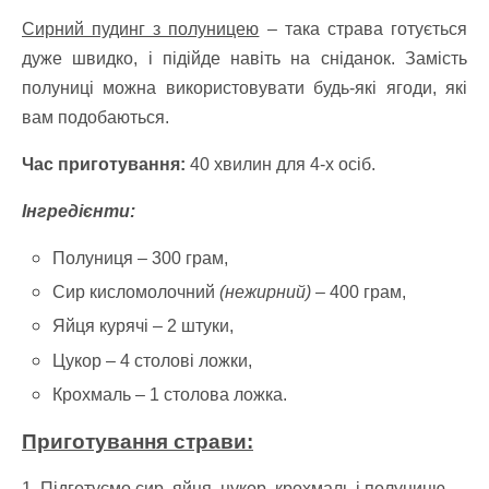
Сирний пудинг з полуницею
– така страва готується
дуже швидко, і підійде навіть на сніданок. Замість
полуниці можна використовувати будь-які ягоди, які
вам подобаються.
Час приготування:
40 хвилин для 4-х осіб.
Інгредієнти:
Полуниця – 300 грам,
Сир кисломолочний
(нежирний)
– 400 грам,
Яйця курячі – 2 штуки,
Цукор – 4 столові ложки,
Крохмаль – 1 столова ложка.
Приготування страви:
1. Підготуємо сир, яйця, цукор, крохмаль і полуницю.