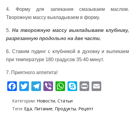
4. Форму для запекания смазываем маслом.
Творожную массу выкладываем в форму.
5.
На творожную массу выкладываем клубнику,
разрезанную продольно на две части.
6. Ставим пудинг с клубникой в духовку и выпекаем
при температуре 180 градусов 35-40 минут.
7. Приятного аппетита!
F
T
T
Vi
W
S
Pr
E
ac
w
el
b
h
k
in
m
Категории:
Новости
,
Статьи
e
itt
e
er
at
y
t
ai
Теги:
Еда
,
Питание
,
Продукты
,
Рецепт
b
er
gr
s
p
l
o
a
A
e
o
m
p