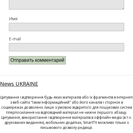
Имя
E-mail
News UKRAINE
Цитування і відтворення будь-яких матеріалів або їх фрагментів в Інтернеті
з веб-сайта "Ізюм Інформаційний" або його каналів і сторінок в
соцмережах дозволено лише з умовою відкритого для пошукових систем
гіперпосилання на відповідний матеріал не нижче першого абзацу.
Цитування, використання і відтворення матеріалів в оффлайн-медіа (в т.ч.
друкованих виданнях), мобільних додатках, SmartTV можливо тільки з
письмового дозволу редакції.