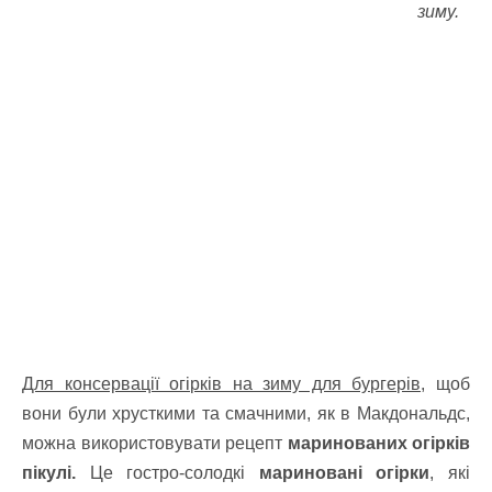
зиму.
Для консервації огірків на зиму для бургерів,
щоб
вони були хрусткими та смачними, як в Макдональдс,
можна використовувати рецепт
маринованих огірків
пікулі.
Це гостро-солодкі
мариновані огірки
, які