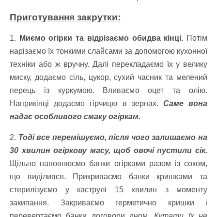
Приготування закрутки:
1.
Миємо огірки та відрізаємо обидва кінці.
Потім
нарізаємо їх тонкими слайсами за допомогою кухонної
техніки або ж вручну. Далі перекладаємо їх у велику
миску, додаємо сіль, цукор, сухий часник та мелений
перець із куркумою. Вливаємо оцет та олію.
Наприкінці додаємо гірчицю в зернах.
Саме вона
надає особливого смаку огіркам.
2.
Тоді все перемішуємо, після чого залишаємо на
30 хвилин огіркову масу, щоб овочі пустили сік.
Щільно наповнюємо банки огірками разом із соком,
що виділився. Прикриваємо банки кришками та
стерилізуємо у каструлі 15 хвилин з моменту
закипання. Закриваємо герметично кришки і
перевертаємо банки договори дном.
Кутати їх не