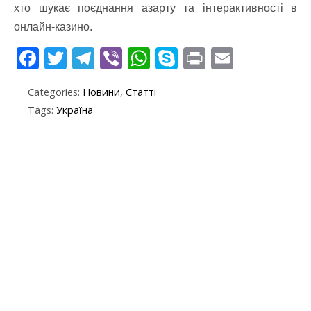
хто шукає поєднання азарту та інтерактивності в
онлайн-казино.
F
T
T
Vi
W
S
Pr
E
ac
w
el
b
h
k
in
m
Categories:
Новини
,
Статті
e
itt
e
er
at
y
t
ai
Tags:
Україна
b
er
gr
s
p
l
o
a
A
e
o
m
p
k
p