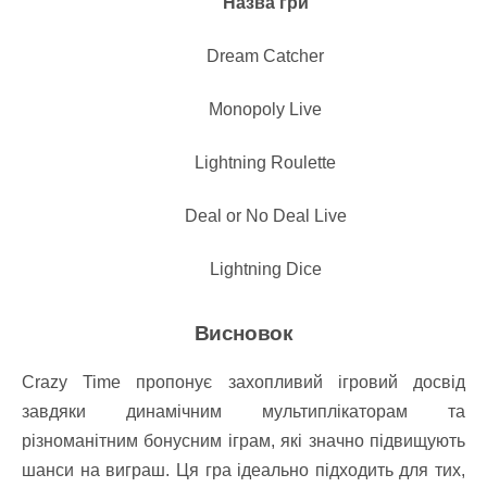
Назва гри
Dream Catcher
Monopoly Live
Lightning Roulette
Deal or No Deal Live
Lightning Dice
Висновок
Crazy Time пропонує захопливий ігровий досвід
завдяки динамічним мультиплікаторам та
різноманітним бонусним іграм, які значно підвищують
шанси на виграш. Ця гра ідеально підходить для тих,