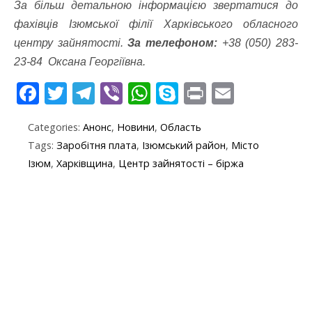
За більш детальною інформацією звертатися до
фахівців
Ізюмської філії Харківського обласного
центру зайнятості
.
За телефоном:
+38 (050) 283-
23-84 Оксана Георгіївна.
F
T
T
Vi
W
S
Pr
E
ac
w
el
b
h
k
in
m
Categories:
Анонс
,
Новини
,
Область
e
itt
e
er
at
y
t
ai
Tags:
Заробітня плата
,
Ізюмський район
,
Місто
b
er
gr
s
p
l
Ізюм
,
Харківщина
,
Центр зайнятості – біржа
o
a
A
e
o
m
p
k
p