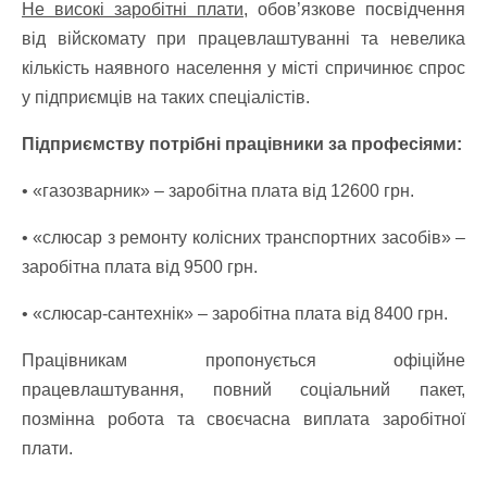
Не високі заробітні плати,
обов’язкове посвідчення
від війскомату при працевлаштуванні та невелика
кількість наявного населення у місті спричинює спрос
у підприємців на таких спеціалістів.
Підприємству потрібні працівники за професіями:
• «газозварник» – з
аробітна плата від 12600 грн.
• «слюсар з ремонту колісних транспортних засобів» –
з
аробітна плата від 9500 грн.
• «слюсар-сантехнік» – з
аробітна плата від 8400 грн.
Працівникам пропонується офіційне
працевлаштування, повний соціальний пакет,
позмінна робота та своєчасна виплата заробітної
плати.