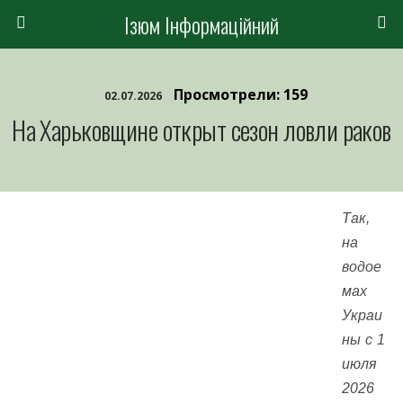
Ізюм Інформаційний
Просмотрели: 159
02.07.2026
На Харьковщине открыт сезон ловли раков
Так,
на
водое
мах
Украи
ны с 1
июля
2026