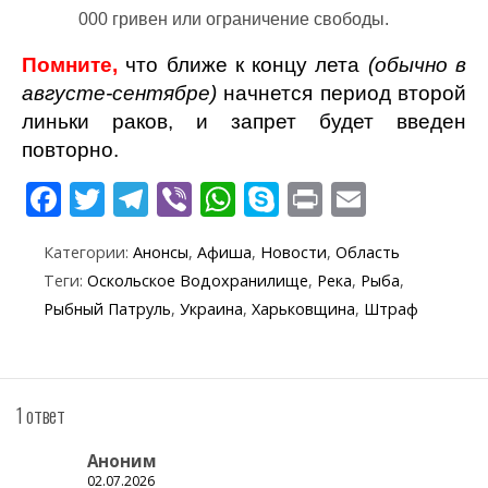
000 гривен или ограничение свободы.
Помните,
что ближе к концу лета
(обычно в
августе-сентябре)
начнется период второй
линьки раков, и запрет будет введен
повторно.
F
T
T
Vi
W
S
Pr
E
ac
w
el
b
h
k
in
m
Категории:
Анонсы
,
Афиша
,
Новости
,
Область
e
itt
e
er
at
y
t
ai
Теги:
Оскольское Водохранилище
,
Река
,
Рыба
,
b
er
gr
s
p
l
Рыбный Патруль
,
Украина
,
Харьковщина
,
Штраф
o
a
A
e
o
m
p
k
p
1 ответ
Аноним
02.07.2026