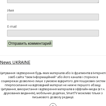
Имя
E-mail
News UKRAINE
Цитування і відтворення будь-яких матеріалів або їх фрагментів в Інтернеті
з веб-сайта "Ізюм Інформаційний" або його каналів і сторінок в
соцмережах дозволено лише з умовою відкритого для пошукових систем
гіперпосилання на відповідний матеріал не нижче першого абзацу.
Цитування, використання і відтворення матеріалів в оффлайн-медіа (в т.ч.
друкованих виданнях), мобільних додатках, SmartTV можливо тільки з
письмового дозволу редакції.