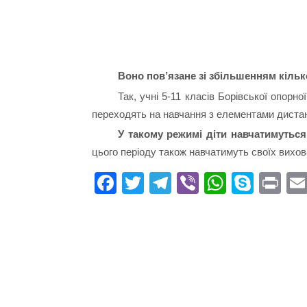
Воно пов’язане зі збільшенням кільк
Так, учні 5-11 класів Борівської опорн
переходять на навчання з елементами дистан
У такому режимі діти навчатимуться
цього періоду також навчатимуть своїх вихов
Fa
T
Te
Vi
W
S
Pr
ce
wi
le
be
ha
ky
in
bo
tte
gr
r
ts
pe
t
ok
r
a
A
m
pp