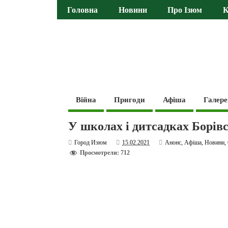
Головна
Новини
Про Ізюм
К
Війна
Пригоди
Афіша
Галере
У школах і дитсадках Борів
Город Изюм
15.02.2021
Анонс
,
Афіша
,
Новини
,
Просмотрели: 712