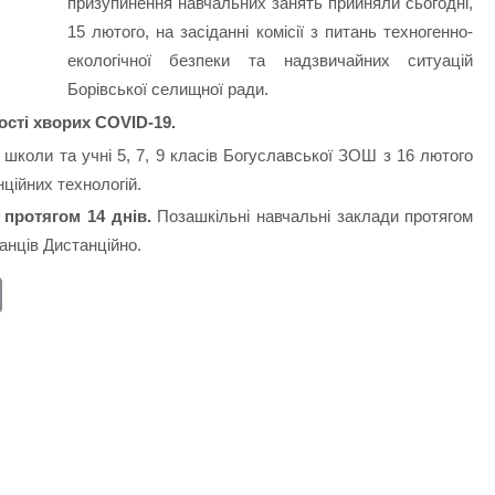
призупинення навчальних занять прийняли сьогодні,
15 лютого, на засіданні комісії з питань техногенно-
екологічної безпеки та надзвичайних ситуацій
Борівської селищної ради.
ості хворих COVID-19.
ої школи та учні 5, 7, 9 класів Богуславської ЗОШ з 16 лютого
ційних технологій.
 протягом 14 днів.
Позашкільні навчальні заклади протягом
анців Дистанційно.
E
m
ail