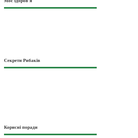
Моє здоров’я
Секрети Рибаків
Корисні поради