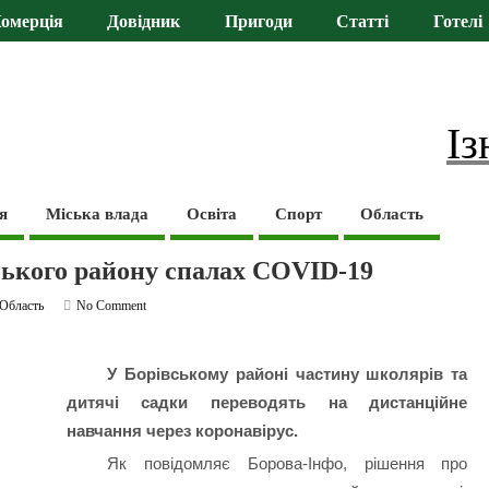
омерція
Довідник
Пригоди
Статті
Готелі
Із
я
Міська влада
Освіта
Спорт
Область
ського району спалах COVID-19
Область
No Comment
У Борівському районі частину школярів та
дитячі садки переводять на дистанційне
навчання через коронавірус.
Як повідомляє Борова-Інфо, рішення про