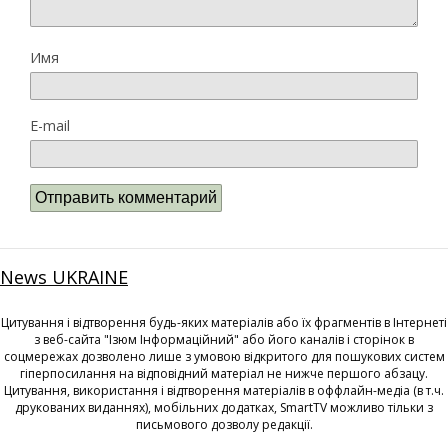
Имя
E-mail
News UKRAINE
Цитування і відтворення будь-яких матеріалів або їх фрагментів в Інтернеті
з веб-сайта "Ізюм Інформаційний" або його каналів і сторінок в
соцмережах дозволено лише з умовою відкритого для пошукових систем
гіперпосилання на відповідний матеріал не нижче першого абзацу.
Цитування, використання і відтворення матеріалів в оффлайн-медіа (в т.ч.
друкованих виданнях), мобільних додатках, SmartTV можливо тільки з
письмового дозволу редакції.