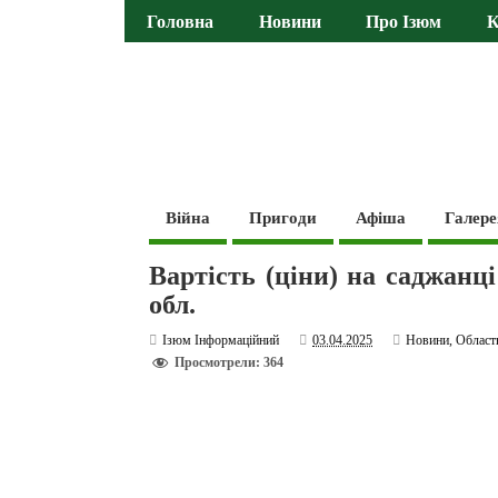
Головна
Новини
Про Ізюм
К
Війна
Пригоди
Афіша
Галере
Вартість (ціни) на саджанці
обл.
Ізюм Інформаційний
03.04.2025
Новини
,
Област
Просмотрели: 364