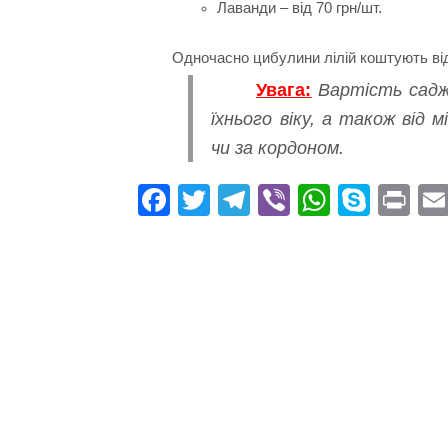
Лаванди – від 70 грн/шт.
Одночасно цибулини лілій коштують від 8
Увага:
Вартість саджа
їхнього віку, а також від 
чи за кордоном.
Fa
T
Te
Vi
W
S
Pr
ce
wi
le
be
ha
ky
in
bo
tte
gr
r
ts
pe
t
ok
r
a
A
m
pp