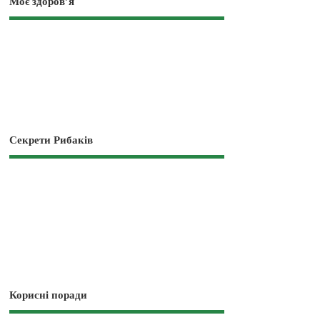
Моє здоров’я
Секрети Рибаків
Корисні поради