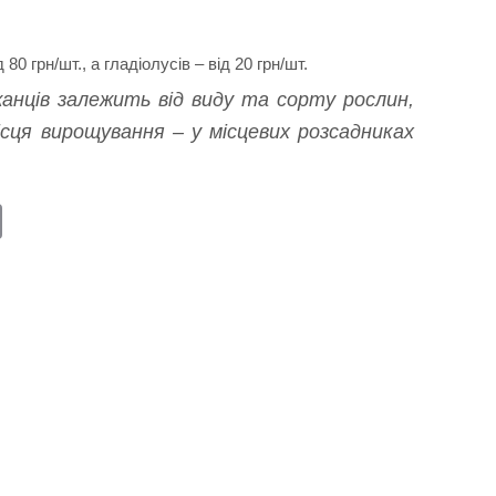
0 грн/шт., а гладіолусів – від 20 грн/шт.
нців залежить від виду та сорту рослин,
місця вирощування – у місцевих розсадниках
E
m
ail