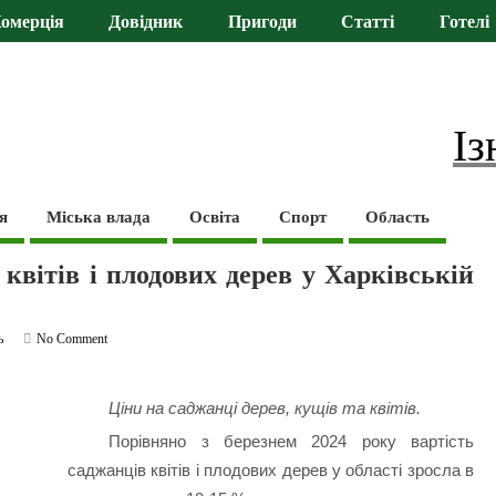
омерція
Довідник
Пригоди
Статті
Готелі
Із
я
Міська влада
Освіта
Спорт
Область
 квітів і плодових дерев у Харківській
ь
No Comment
Ціни на саджанці дерев, кущів та квітів.
Порівняно з березнем 2024 року вартість
саджанців квітів і плодових дерев у області зросла в