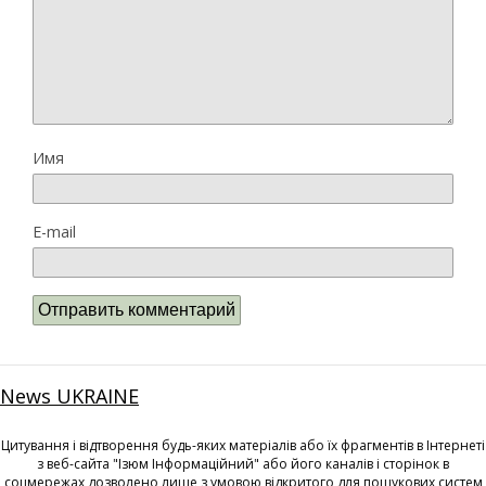
Имя
E-mail
News UKRAINE
Цитування і відтворення будь-яких матеріалів або їх фрагментів в Інтернеті
з веб-сайта "Ізюм Інформаційний" або його каналів і сторінок в
соцмережах дозволено лише з умовою відкритого для пошукових систем