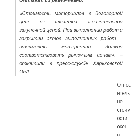
считают их рыночными.
«Стоимость материалов в договорной
цене не является окончательной
закупочной ценой. При выполнении работ и
закрытии актов выполненных работ –
стоимость материалов должна
соответствовать рыночным ценам», –
отметили в пресс-службе Харьковской
ОВА.
Относ
итель
но
стоим
ости
окон,
в