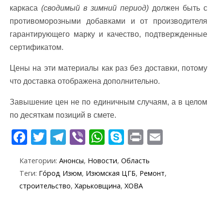
каркаса
(сводимый в зимний период)
должен быть с
противоморозными добавками и от производителя
гарантирующего марку и качество, подтвержденные
сертификатом.
Цены на эти материалы как раз без доставки, потому
что доставка отображена дополнительно.
Завышение цен не по единичным случаям, а в целом
по десяткам позиций в смете.
F
T
T
Vi
W
S
Pr
E
ac
w
el
b
h
k
in
m
Категории:
Анонсы
,
Новости
,
Область
e
itt
e
er
at
y
t
ai
Теги:
Го́род Изюм
,
Изюмская ЦГБ
,
Ремонт
,
b
er
gr
s
p
l
строительство
,
Харьковщина
,
ХОВА
o
a
A
e
o
m
p