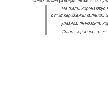
COVID-19, семеро людей вже повністю одуж
На жаль, коронавірус
є підтверджений випадок. З
Діагноз: пневмонія, ко
Стан: середньої тяжк