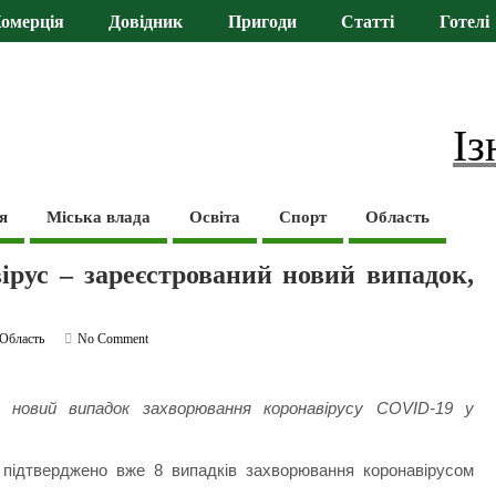
омерція
Довідник
Пригоди
Статті
Готелі
Із
я
Міська влада
Освіта
Спорт
Область
ірус – зареєстрований новий випадок,
Область
No Comment
 новий випадок захворювання коронавірусу COVID-19 у
підтверджено вже 8 випадків захворювання коронавірусом