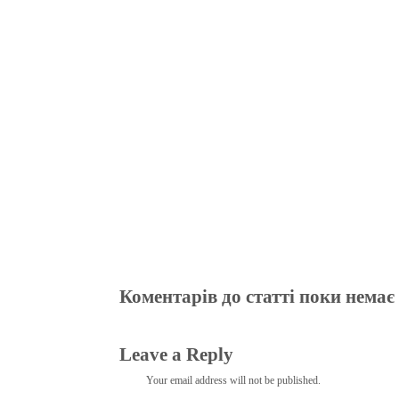
bo
tte
gr
r
ts
pe
t
ok
r
a
A
m
pp
Коментарів до статті поки немає
Leave a Reply
Your email address will not be published.