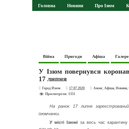
Головна
Новини
Про Ізюм
К
Війна
Пригоди
Афіша
Галере
У Ізюм повернувся коронав
17 липня
Город Изюм
17.07.2020
Анонс
,
Афіша
,
Новини
,
Просмотрели: 1351
На ранок 17 липня зареєстрований
ізюмчанки.
У місті Ізюмі
за весь час карантину 