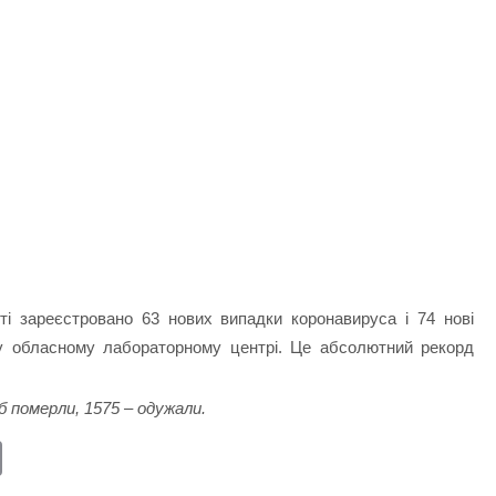
ті зареєстровано 63 нових випадки коронавируса і 74 нові
му обласному лабораторному центрі. Це абсолютний рекорд
іб померли, 1575 – одужали.
E
m