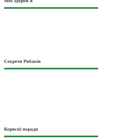
Моє здоров’я
Секрети Рибаків
Корисні поради