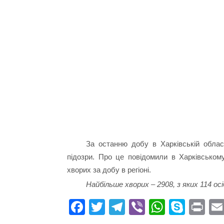
За останню добу в Харківській облас
підозри. Про це повідомили в Харківсько
хворих за добу в регіоні.
Найбільше хворих – 2908, з яких 114 ос
Fa
T
Te
Vi
W
S
Pr
ce
wi
le
be
ha
ky
in