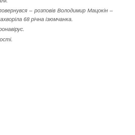
али.
 повернувся – розповів Володимир Мацокін –
ахворіла 68 річна ізюмчанка.
ронавірус.
ості.