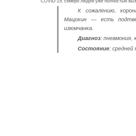
COVID-19, семеро людей уже полностью вы
К сожалению, корон
Мацокин — есть подтве
изюмчанка.
Диагноз
: пневмония, 
Состояние
: средней