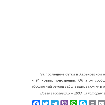
За последние сутки в Харьковской 
и 74 новых подозрения
. Об этом сообщ
абсолютный рекорд заболевших за сутки в р
Всего заболевших – 2908, из которых 
Fa
T
Te
Vi
W
S
Pr