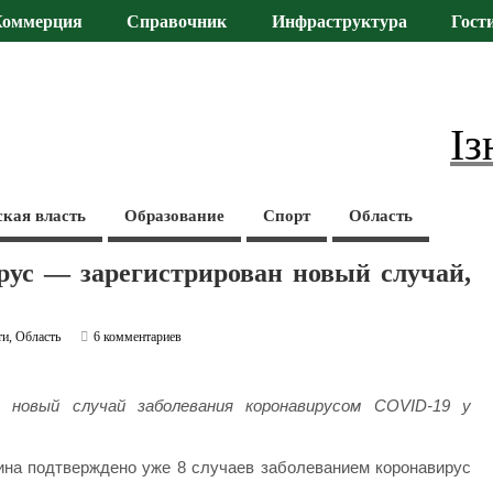
Коммерция
Справочник
Инфраструктура
Гост
Із
ская власть
Образование
Спорт
Область
рус — зарегистрирован новый случай,
ти
,
Область
6 комментариев
 новый случай заболевания коронавирусом COVID-19 у
ина подтверждено уже 8 случаев заболеванием коронавирус