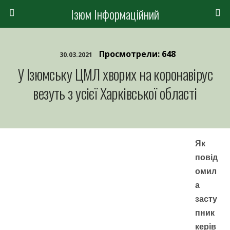
Ізюм Інформаційний
Просмотрели: 648
30.03.2021
У Ізюмську ЦМЛ хворих на коронавірус
везуть з усієї Харківської області
Як
повід
омил
а
засту
пник
керів