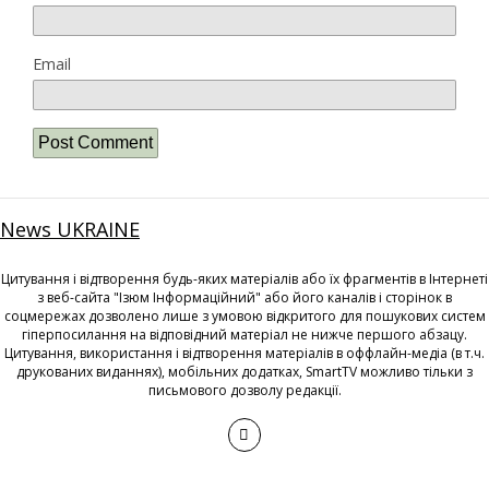
Email
News UKRAINE
Цитування і відтворення будь-яких матеріалів або їх фрагментів в Інтернеті
з веб-сайта "Ізюм Інформаційний" або його каналів і сторінок в
соцмережах дозволено лише з умовою відкритого для пошукових систем
гіперпосилання на відповідний матеріал не нижче першого абзацу.
Цитування, використання і відтворення матеріалів в оффлайн-медіа (в т.ч.
друкованих виданнях), мобільних додатках, SmartTV можливо тільки з
письмового дозволу редакції.