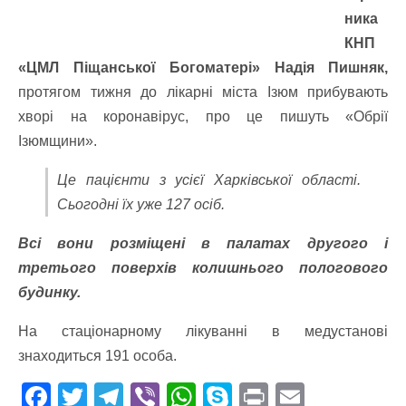
ника
КНП
«ЦМЛ Піщанської Богоматері» Надія Пишняк,
протягом тижня до лікарні міста Ізюм прибувають
хворі на коронавірус, про це пишуть «Обрії
Ізюмщини».
Це пацієнти з усієї Харківської області.
Сьогодні їх уже 127 осіб.
Всі вони розміщені в палатах другого і
третього поверхів колишнього пологового
будинку.
На стаціонарному лікуванні в медустанові
знаходиться 191 особа.
F
T
T
Vi
W
S
Pr
E