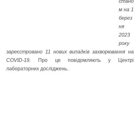
стано
м на 1
берез
ня
2023
року
зареєстровано 11 нових випадків захворювання на
COVID-19.
Про це повідомляють у Центрі
лабораторних досліджень.