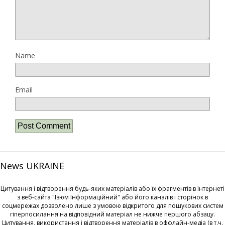
Name
Email
News UKRAINE
Цитування і відтворення будь-яких матеріалів або їх фрагментів в Інтернеті
з веб-сайта "Ізюм Інформаційний" або його каналів і сторінок в
соцмережах дозволено лише з умовою відкритого для пошукових систем
гіперпосилання на відповідний матеріал не нижче першого абзацу.
Цитування, використання і відтворення матеріалів в оффлайн-медіа (в т.ч.