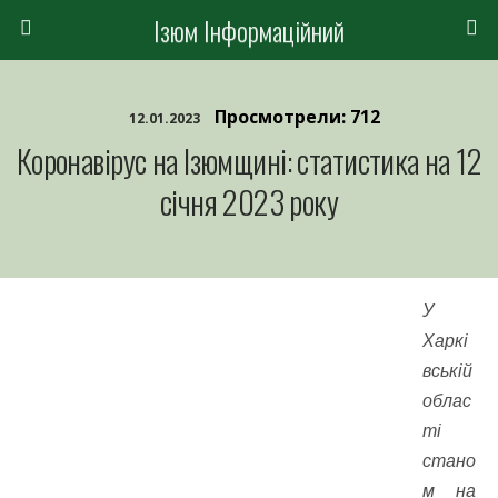
Ізюм Інформаційний
Просмотрели: 712
12.01.2023
Коронавірус на Ізюмщині: статистика на 12
січня 2023 року
У
Харкі
вській
облас
ті
стано
м на