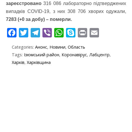
зареєстровано
316 086 лабораторно підтверджених
випадків СOVID-19, з них 308 706 хворих одужали,
7283 (+0 за добу) – померли.
F
T
T
Vi
W
S
Pr
E
ac
w
el
b
h
k
in
m
Categories:
Анонс
,
Новини
,
Область
e
itt
e
er
at
y
t
ai
Tags:
Ізюмський район
,
Коронавірус
,
Лабцентр
,
b
er
gr
s
p
l
Харків
,
Харківщина
o
a
A
e
o
m
p
k
p