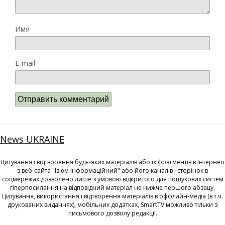
Имя
E-mail
News UKRAINE
Цитування і відтворення будь-яких матеріалів або їх фрагментів в Інтернеті
з веб-сайта "Ізюм Інформаційний" або його каналів і сторінок в
соцмережах дозволено лише з умовою відкритого для пошукових систем
гіперпосилання на відповідний матеріал не нижче першого абзацу.
Цитування, використання і відтворення матеріалів в оффлайн-медіа (в т.ч.
друкованих виданнях), мобільних додатках, SmartTV можливо тільки з
письмового дозволу редакції.