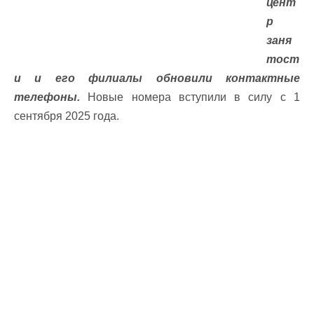
цент
р
заня
тост
и и его филиалы обновили контактные
телефоны.
Новые номера вступили в силу с 1
сентября 2025 года.