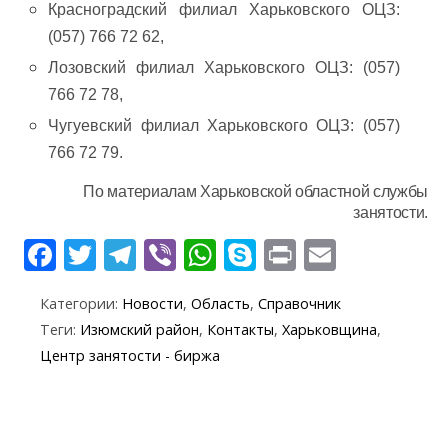
Красноградский филиал Харьковского ОЦЗ:
(057) 766 72 62,
Лозовский филиал Харьковского ОЦЗ: (057)
766 72 78,
Чугуевский филиал Харьковского ОЦЗ: (057)
766 72 79.
По материалам Харьковской областной службы
занятости.
F
T
T
Vi
W
S
Pr
E
ac
w
el
b
h
k
in
m
Категории:
Новости
,
Область
,
Справочник
e
itt
e
er
at
y
t
ai
Теги:
Изюмский район
,
Контакты
,
Харьковщина
,
b
er
gr
s
p
l
Центр занятости - биржа
o
a
A
e
o
m
p
k
p