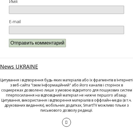
Имя
E-mail
News UKRAINE
Цитування і відтворення будь-яких матеріалів або їх фрагментів в Інтернеті
з веб-сайта "Ізюм Інформаційний" або його каналів і сторінок в
соцмережах дозволено лише з умовою відкритого для пошукових систем
гіперпосилання на відповідний матеріал не нижче першого абзацу.
Цитування, використання і відтворення матеріалів в оффлайн-медіа (в т.ч.
друкованих виданнях), мобільних додатках, SmartTV можливо тільки з
письмового дозволу редакції.