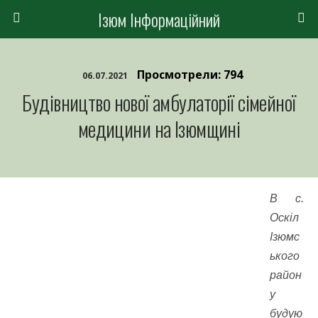
Ізюм Інформаційний
Просмотрели: 794
06.07.2021
Будівництво нової амбулаторії сімейної
медицини на Ізюмщині
В с.
Оскіл
Ізюмс
ького
район
у
будую