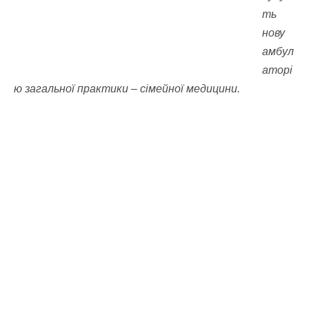
ть
нову
амбул
аторі
ю загальної практики – сімейної медицини.