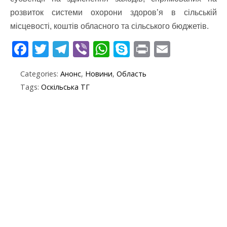
розвиток системи охорони здоров’я в сільській
місцевості, коштів обласного та сільського бюджетів.
F
T
T
Vi
W
S
Pr
E
ac
w
el
b
h
k
in
m
Categories:
Анонс
,
Новини
,
Область
e
itt
e
er
at
y
t
ai
Tags:
Оскільська ТГ
b
er
gr
s
p
l
o
a
A
e
o
m
p
k
p