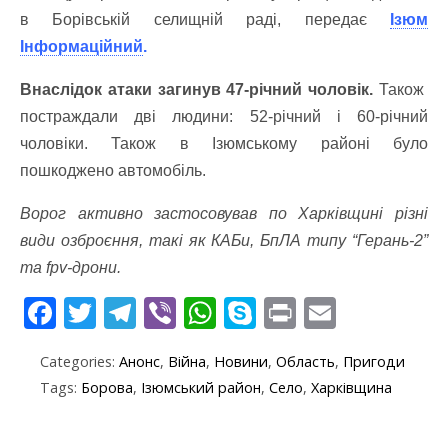
в Борівській селищній раді, передає
Ізюм
Інформаційний
.
Внаслідок атаки загинув 47-річний чоловік.
Також
постраждали дві людини: 52-річний і 60-річний
чоловіки. Також в Ізюмському районі було
пошкоджено автомобіль.
Ворог активно застосовував по Харківщині різні
види озброєння, такі як КАБи, БпЛА типу “Герань-2”
та fpv-дрони.
F
T
T
Vi
W
S
Pr
E
ac
w
el
b
h
k
in
m
Categories:
Анонс
,
Війна
,
Новини
,
Область
,
Пригоди
e
itt
e
er
at
y
t
ai
Tags:
Борова
,
Ізюмський район
,
Село
,
Харківщина
b
er
gr
s
p
l
o
a
A
e