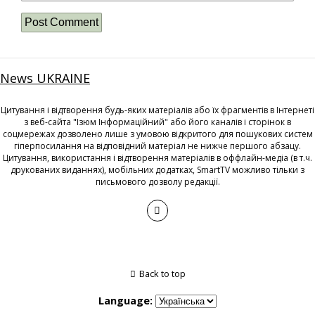
News UKRAINE
Цитування і відтворення будь-яких матеріалів або їх фрагментів в Інтернеті
з веб-сайта "Ізюм Інформаційний" або його каналів і сторінок в
соцмережах дозволено лише з умовою відкритого для пошукових систем
гіперпосилання на відповідний матеріал не нижче першого абзацу.
Цитування, використання і відтворення матеріалів в оффлайн-медіа (в т.ч.
друкованих виданнях), мобільних додатках, SmartTV можливо тільки з
письмового дозволу редакції.
Back to top
Language: