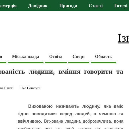
омерція
Довідник
Пригоди
Статті
Готелі
Із
я
Міська влада
Освіта
Спорт
Область
ованість людини, вміння говорити та
ни
,
Статті
No Comment
Вихованою називають людину, яка вміє
гідно поводитися серед людей, є чемною та
ввічливою.
Вихована людина доброзичлива, вона
турбується про те, щоб нікому не заподіяти