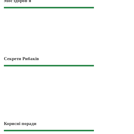
Моє здоров’я
Секрети Рибаків
Корисні поради