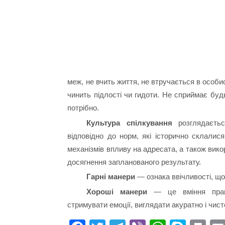
меж, не вчить життя, не втручається в особи
чинить підлості чи гидоти. Не сприймає будь
потрібно.
Культура спілкування
розглядаєтьс
відповідно до норм, які історично склалис
механізмів впливу на адресата, а також вико
досягнення запланованого результату.
Гарні манери
— ознака ввічливості, що
Хороші манери
— це вміння правил
стримувати емоції, виглядати акуратно і чист