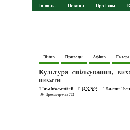
Головна
Новини
Про Ізюм
К
Війна
Пригоди
Афіша
Галере
Культура спілкування, вих
писати
Ізюм Інформаційний
15.07.2026
Довідник
,
Нови
Просмотрели: 702