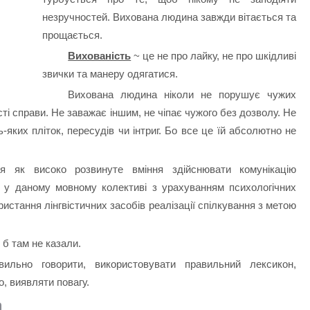
незручностей. Вихована людина завжди вітається та
прощається.
Вихованість
~ це не про лайку, не про шкідливі
звички та манеру одягатися.
Вихована людина ніколи не порушує чужих
сті справи. Не заважає іншим, не чіпає чужого без дозволу. Не
-яких пліток, пересудів чи інтриг.
Бо все це їй абсолютно не
я як високо розвинуте вміння здійснювати комунікацію
я у даному мовному колективі з урахуванням психологічних
ристання лінгвістичних засобів реалізації спілкування з метою
 б там не казали.
ьно говорити, використовувати правильний лексикон,
о, виявляти повагу.