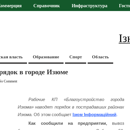
Коммерция
Справочник
Инфраструктура
Гост
Із
ская власть
Образование
Спорт
Область
ядок в городе Изюме
No Comment
Рабочие КП «Благоустройство города
Изюма» наводят порядок в пострадавших районах
Изюма.
Об этом сообщает
Ізюм Інформаційний
.
Как сообщили на предприятии,
вывоз