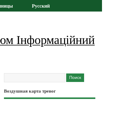
иницы
Русский
юм Інформаційний
Воздушная карта тревог