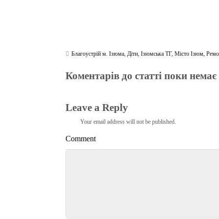
Благоустрій м. Ізюма
,
Діти
,
Ізюмська ТГ
,
Місто Ізюм
,
Ремо
Коментарів до статті поки немає
Leave a Reply
Your email address will not be published.
Comment