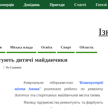
омерція
Довідник
Пригоди
Статті
Готелі
Із
я
Міська влада
Освіта
Спорт
Область
тують дитячі майданчики
No Comment
Комунальне підприємство “
Благоустрій
міста Ізюма
” розпочало роботи по ремонту
дитячих та спортивних майданчиків міста Ізюма.
Фахівці підприємства ремонтують та фарбують