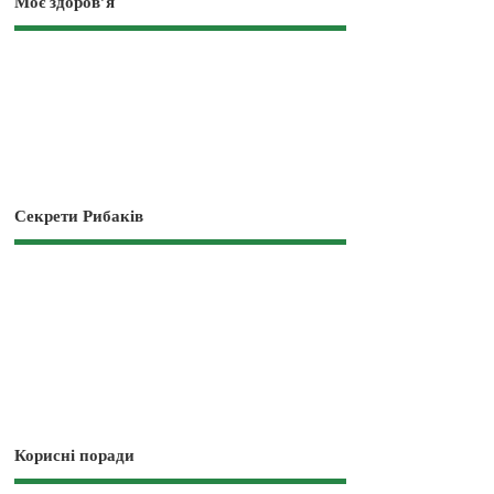
Моє здоров’я
Секрети Рибаків
Корисні поради