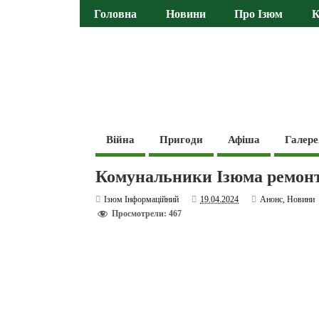
Головна
Новини
Про Ізюм
К
Війна
Пригоди
Афіша
Галере
Комунальники Ізюма ремон
Ізюм Інформаційний
19.04.2024
Анонс
,
Новини
Просмотрели: 467