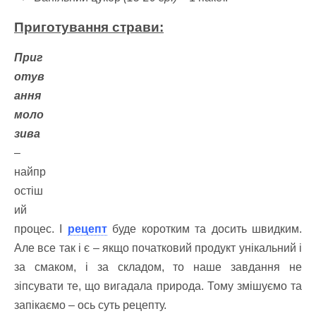
Приготування страви:
Приг
отув
ання
моло
зива
–
найпр
остіш
ий
процес. І
рецепт
буде коротким та досить швидким.
Але все так і є – якщо початковий продукт унікальний і
за смаком, і за складом, то наше завдання не
зіпсувати те, що вигадала природа. Тому змішуємо та
запікаємо – ось суть рецепту.