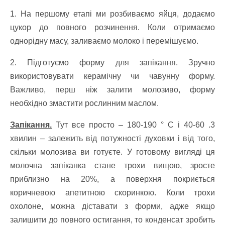
1. На першому етапі ми розбиваємо яйця, додаємо
цукор до повного розчинення. Коли отримаємо
однорідну масу, заливаємо молоко і перемішуємо.
2. Підготуємо форму для запікання. Зручно
використовувати керамічну чи чавунну форму.
Важливо, перш ніж залити молозиво, форму
необхідно змастити рослинним маслом.
Запікання.
Тут все просто – 180-190 ° C і 40-60
3.
хвилин – залежить від потужності духовки і від того,
скільки молозива ви готуєте. У готовому вигляді ця
молочна запіканка стане трохи вищою, зросте
приблизно на 20%, а поверхня покриється
коричневою апетитною скоринкою. Коли трохи
охолоне, можна діставати з форми, адже якщо
залишити до повного остигання, то конденсат зробить