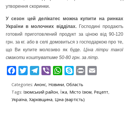
утворення скоринки.
У сезон цей делікатес можна купити на ринках
України в молочних відділах.
Господині продають
готовий приготовлений продукт за ціною від 90-120
грн. за кг. або в селі домовиться з господаркою про те,
що Ви купите молозиво як буде.
Ціна літри такої
смакоти коштуватиме 50-80 грн. за літр.
F
T
T
Vi
W
S
Pr
E
ac
w
el
b
h
k
in
m
Categories:
Анонс
,
Новини
,
Область
e
itt
e
er
at
y
t
ai
Tags:
Ізюмський район
,
Їжа
,
Місто Ізюм
,
Рецепт
,
b
er
gr
s
p
l
Україна
,
Харківщина
,
Ціна (вартість)
o
a
A
e
o
m
p
k
p