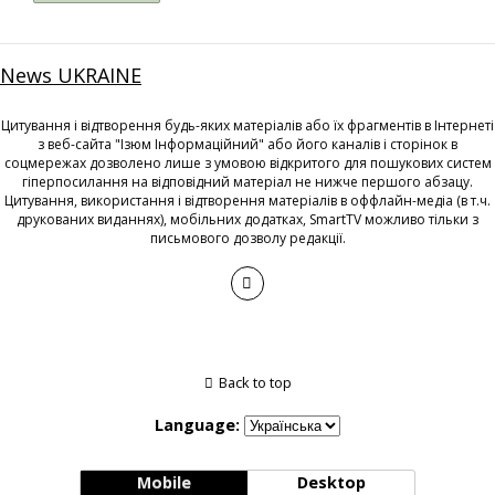
News UKRAINE
Цитування і відтворення будь-яких матеріалів або їх фрагментів в Інтернеті
з веб-сайта "Ізюм Інформаційний" або його каналів і сторінок в
соцмережах дозволено лише з умовою відкритого для пошукових систем
гіперпосилання на відповідний матеріал не нижче першого абзацу.
Цитування, використання і відтворення матеріалів в оффлайн-медіа (в т.ч.
друкованих виданнях), мобільних додатках, SmartTV можливо тільки з
письмового дозволу редакції.
Back to top
Language:
Mobile
Desktop