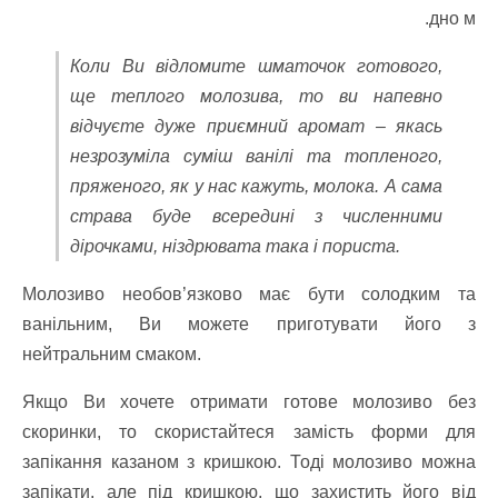
дно м.
Коли Ви відломите шматочок готового,
ще теплого молозива, то ви напевно
відчуєте дуже приємний аромат – якась
незрозуміла суміш ванілі та топленого,
пряженого, як у нас кажуть, молока. А сама
страва буде всередині з численними
дірочками, ніздрювата така і пориста.
Молозиво необов’язково має бути солодким та
ванільним, Ви можете приготувати його з
нейтральним смаком.
Якщо Ви хочете отримати готове молозиво без
скоринки, то скористайтеся замість форми для
запікання казаном з кришкою. Тоді молозиво можна
запікати, але під кришкою, що захистить його від