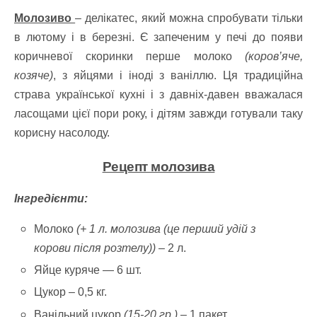
Молозиво
– делікатес, який можна спробувати тільки
в лютому і в березні. Є запеченим у печі до появи
коричневої скоринки перше молоко
(коров’яче,
козяче)
, з яйцями і іноді з ваніллю. Ця традиційна
страва української кухні і з давніх-давен вважалася
ласощами цієї пори року, і дітям завжди готували таку
корисну насолоду.
Рецепт молозива
Інгредієнти:
Молоко
(+ 1 л. молозива (це перший удій з
корови після розтелу))
– 2 л.
Яйце куряче — 6 шт.
Цукор – 0,5 кг.
Ванільний цукор
(15-20 гр.)
– 1 пакет.