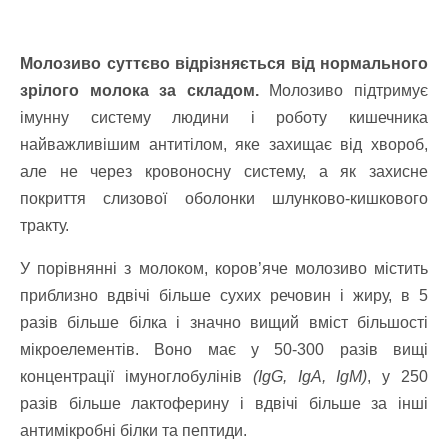
Молозиво суттєво відрізняється від нормального
зрілого молока за складом.
Молозиво підтримує
імунну систему людини і роботу кишечника
найважливішим антитілом, яке захищає від хвороб,
але не через кровоносну систему, а як захисне
покриття слизової оболонки шлунково-кишкового
тракту.
У порівнянні з молоком, коров’яче молозиво містить
приблизно вдвічі більше сухих речовин і жиру, в 5
разів більше білка і значно вищий вміст більшості
мікроелементів. Воно має у 50-300 разів вищі
концентрації імуноглобулінів
(IgG, IgA, IgM)
, у 250
разів більше лактоферину і вдвічі більше за інші
антимікробні білки та пептиди.