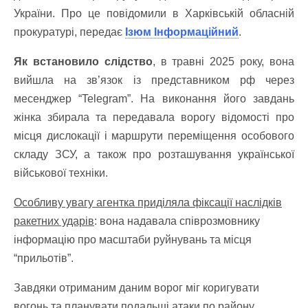
України. Про це повідомили в Харківській обласній
прокуратурі, передає
Ізюм Інформаційний
.
Як встановило слідство
, в травні 2025 року, вона
вийшла на зв’язок із представником рф через
месенджер “Telegram”. На виконання його завдань
жінка збирала та передавала ворогу відомості про
місця дислокації і маршрути переміщення особового
складу ЗСУ, а також про розташування української
військової техніки.
Особливу увагу агентка приділяла фіксації наслідків
ракетних ударів
: вона надавала співрозмовнику
інформацію про масштаби руйнувань та місця
“прильотів”.
Завдяки отриманим даним ворог міг коригувати
вогонь та планувати подальші атаки по району.