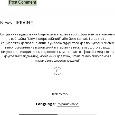
News UKRAINE
Цитування і відтворення будь-яких матеріалів або їх фрагментів в Інтернеті
з веб-сайта "Ізюм Інформаційний" або його каналів і сторінок в
соцмережах дозволено лише з умовою відкритого для пошукових систем
гіперпосилання на відповідний матеріал не нижче першого абзацу.
Цитування, використання і відтворення матеріалів в оффлайн-медіа (в т.ч.
друкованих виданнях), мобільних додатках, SmartTV можливо тільки з
письмового дозволу редакції.
Back to top
Language: