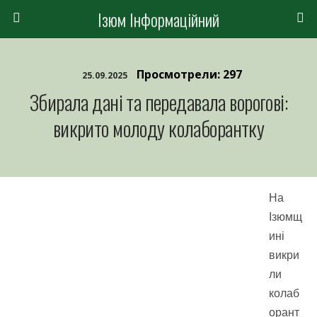
Ізюм Інформаційний
Просмотрели: 297
25.09.2025
Збирала дані та передавала ворогові:
викрито молоду колаборантку
На
Ізюмщ
ині
викри
ли
колаб
орант