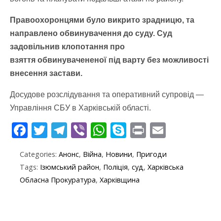
Правоохоронцями було викрито зрадницю, та
направлено обвинувачення до суду. Суд
задовільнив клопотання про
взяття обвинувачененої під варту без можливості
внесення застави.
Досудове розслідування та оперативний супровід —
Управління СБУ в Харківській області.
F
T
T
Vi
W
S
Pr
E
ac
w
el
b
h
k
in
m
Categories:
Анонс
,
Війна
,
Новини
,
Пригоди
e
itt
e
er
at
y
t
ai
Tags:
Ізюмський район
,
Поліція
,
суд
,
Харківська
b
er
gr
s
p
l
Обласна Прокуратура
,
Харківщина
o
a
A
e
o
m
p