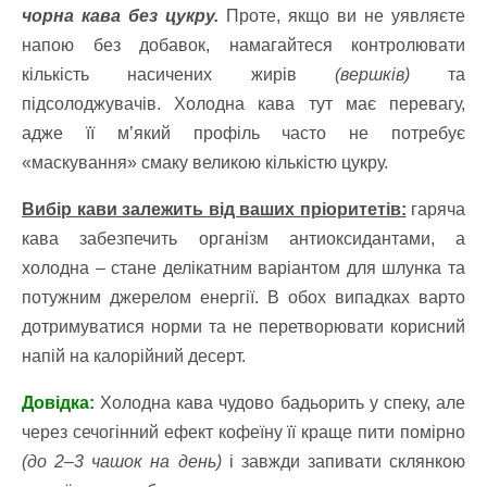
чорна кава без цукру.
Проте, якщо ви не уявляєте
напою без добавок, намагайтеся контролювати
кількість насичених жирів
(вершків)
та
підсолоджувачів. Холодна кава тут має перевагу,
адже її м’який профіль часто не потребує
«маскування» смаку великою кількістю цукру.
Вибір кави залежить від ваших пріоритетів:
гаряча
кава забезпечить організм антиоксидантами, а
холодна – стане делікатним варіантом для шлунка та
потужним джерелом енергії. В обох випадках варто
дотримуватися норми та не перетворювати корисний
напій на калорійний десерт.
Довідка:
Холодна кава чудово бадьорить у спеку, але
через сечогінний ефект кофеїну її краще пити помірно
(до 2–3 чашок на день)
і завжди запивати склянкою