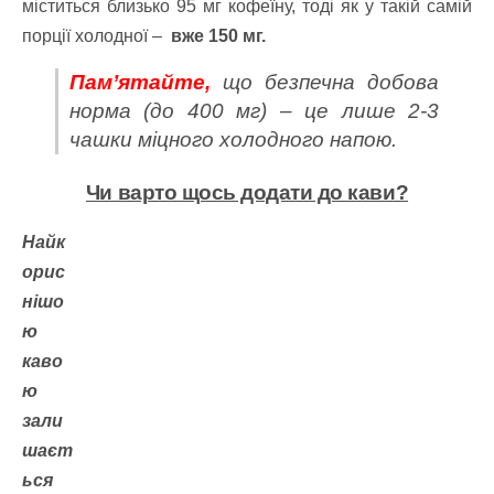
міститься близько 95 мг кофеїну, тоді як у такій самій
порції холодної –
вже 150 мг.
Пам’ятайте,
що безпечна добова
норма
(до 400 мг)
– це лише 2-3
чашки міцного холодного напою.
Чи варто щось додати до кави?
Найк
орис
нішо
ю
каво
ю
зали
шаєт
ься