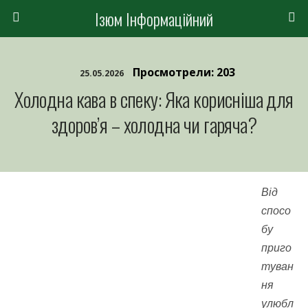
Ізюм Інформаційний
Просмотрели: 203
25.05.2026
Холодна кава в спеку: Яка корисніша для
здоров’я – холодна чи гаряча?
Від
спосо
бу
приго
туван
ня
улюбл