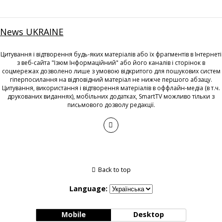
News UKRAINE
Цитування і відтворення будь-яких матеріалів або їх фрагментів в Інтернеті
з веб-сайта "Ізюм Інформаційний" або його каналів і сторінок в
соцмережах дозволено лише з умовою відкритого для пошукових систем
гіперпосилання на відповідний матеріал не нижче першого абзацу.
Цитування, використання і відтворення матеріалів в оффлайн-медіа (в т.ч.
друкованих виданнях), мобільних додатках, SmartTV можливо тільки з
письмового дозволу редакції.
Back to top
Language:
Mobile
Desktop