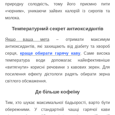
природну солодкість, тому його приємно пити
«чорним», уникаючи зайвих калорій із сиропів та
молока.
Температурний секрет антиоксидантів
Якщо ваша мета
– отримати максимум
антиоксидантів, які захищають від діабету та хвороб
серця,
краще обирати гарячу каву
. Саме висока
температура води допомагає найефективніше
«витягнути» корисні речовини з кавових зерен. Для
посилення ефекту дієтологи радять обирати зерна
світлого обсмаження.
Д
е більше
кофеїну
Тим, хто шукає максимальної бадьорості, варто бути
обережними. У стандартній чашці гарячої кави