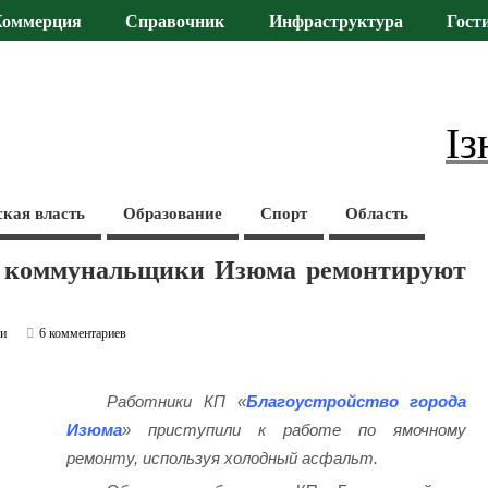
Коммерция
Справочник
Инфраструктура
Гост
Із
ская власть
Образование
Спорт
Область
: коммунальщики Изюма ремонтируют
ти
6 комментариев
Работники КП «
Благоустройство города
Изюма
» приступили к работе по ямочному
ремонту, используя холодный асфальт.