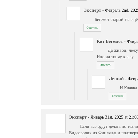
Эксперт
-
Февраль 2nd, 2025
Бегемот старый ты ещ
Ответить
Кот Бегемот
-
Февра
Да живой, лежу
Иногда топчу клаву.
Ответить
Леший
-
Февра
И Клавка
Ответить
Эксперт
-
Январь 31st, 2025 at 21:0
Если всё будут делать по техн
Видеоролик из Финляндии подтвержд