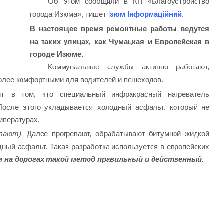
Об этом сообщили в КП «Благоустройство
города Изюма», пишет
Ізюм Інформаційний
.
В настоящее время ремонтные работы ведутся
на таких улицах, как Чумацкая и Европейская в
городе Изюме.
Коммунальные службы активно работают,
олее комфортными для водителей и пешеходов.
ит в том, что специальный инфракрасный нагреватель
 После этого укладывается холодный асфальт, который не
емпературах.
вают).
Далее прогревают, обрабатывают битумной жидкой
ный асфальт. Такая разработка используется в европейских
м на дорогах такой метод правильный и действенный.