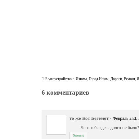
ok
r
a
A
m
pp
Благоустройство г. Изюма
,
Го́род Изюм
,
Дороги
,
Ремонт
,
6 комментариев
то же Кот Бегемот
-
Февраль 2nd, 
Чего тебя здесь долго не было
Ответить