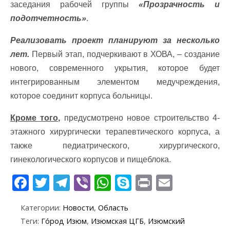
заседания рабочей группы
«Прозрачность и
подотчетность»
.
Реализовать проект планируют за несколько
лет.
Первый этап, подчеркивают в ХОВА, – создание
нового, современного укрытия, которое будет
интегрированным элементом медучреждения,
которое соединит корпуса больницы.
Кроме того,
предусмотрено новое строительство 4-
этажного хирургически терапевтического корпуса, а
также педиатрического, хирургического,
гинекологического корпусов и пищеблока.
F
T
T
Vi
W
S
Pr
E
ac
w
el
b
h
k
in
m
Категории:
Новости
,
Область
e
itt
e
er
at
y
t
ai
Теги:
Го́род Изюм
,
Изюмская ЦГБ
,
Изюмский