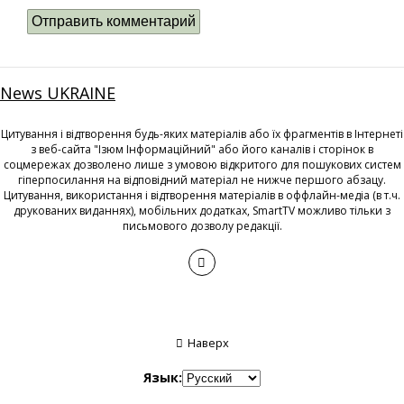
News UKRAINE
Цитування і відтворення будь-яких матеріалів або їх фрагментів в Інтернеті
з веб-сайта "Ізюм Інформаційний" або його каналів і сторінок в
соцмережах дозволено лише з умовою відкритого для пошукових систем
гіперпосилання на відповідний матеріал не нижче першого абзацу.
Цитування, використання і відтворення матеріалів в оффлайн-медіа (в т.ч.
друкованих виданнях), мобільних додатках, SmartTV можливо тільки з
письмового дозволу редакції.
Наверх
Язык: