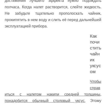
достижения лучшего эффекта нужно подождать
полчаса. Когда налет растворится, слейте жидкость.
Не забудьте тщательно прополоскать чайник,
прокипятить в нем воду и слить её перед дальнейшей
эксплуатацией прибора.
Как
почи
стить
чайн
ик
уксус
ом
Чтобы
справ
иться с налетом накипи средней толщины,
понадобится обычный столовый уксус.
Этому