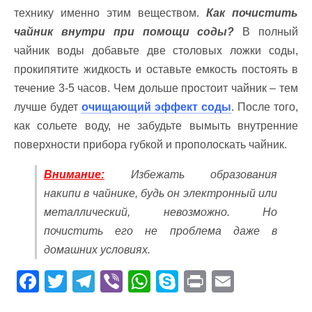
технику именно этим веществом.
Как почистить
чайник внутри при помощи соды?
В полный
чайник воды добавьте две столовых ложки соды,
прокипятите жидкость и оставьте емкость постоять в
течение 3-5 часов. Чем дольше простоит чайник – тем
лучше будет
очищающий эффект соды
. После того,
как сольете воду, не забудьте вымыть внутренние
поверхности прибора губкой и прополоскать чайник.
Внимание:
Избежать образования
накипи в чайнике, будь он электронный или
металлический, невозможно. Но
почистить его не проблема даже в
домашних условиях.
F
T
T
Vi
W
S
Pr
E
ac
w
el
b
h
k
in
m