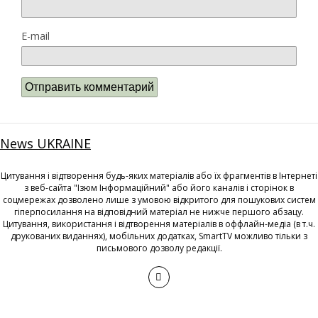
E-mail
News UKRAINE
Цитування і відтворення будь-яких матеріалів або їх фрагментів в Інтернеті
з веб-сайта "Ізюм Інформаційний" або його каналів і сторінок в
соцмережах дозволено лише з умовою відкритого для пошукових систем
гіперпосилання на відповідний матеріал не нижче першого абзацу.
Цитування, використання і відтворення матеріалів в оффлайн-медіа (в т.ч.
друкованих виданнях), мобільних додатках, SmartTV можливо тільки з
письмового дозволу редакції.