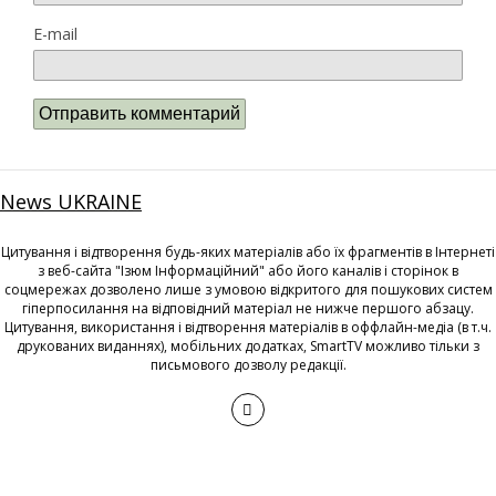
E-mail
News UKRAINE
Цитування і відтворення будь-яких матеріалів або їх фрагментів в Інтернеті
з веб-сайта "Ізюм Інформаційний" або його каналів і сторінок в
соцмережах дозволено лише з умовою відкритого для пошукових систем
гіперпосилання на відповідний матеріал не нижче першого абзацу.
Цитування, використання і відтворення матеріалів в оффлайн-медіа (в т.ч.
друкованих виданнях), мобільних додатках, SmartTV можливо тільки з
письмового дозволу редакції.