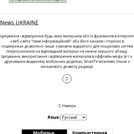
News UKRAINE
Цитування і відтворення будь-яких матеріалів або їх фрагментів в Інтернеті
з веб-сайта "Ізюм Інформаційний" або його каналів і сторінок в
соцмережах дозволено лише з умовою відкритого для пошукових систем
гіперпосилання на відповідний матеріал не нижче першого абзацу.
Цитування, використання і відтворення матеріалів в оффлайн-медіа (в т.ч.
друкованих виданнях), мобільних додатках, SmartTV можливо тільки з
письмового дозволу редакції.
Наверх
Язык:
Мобильн.
Компьютерная