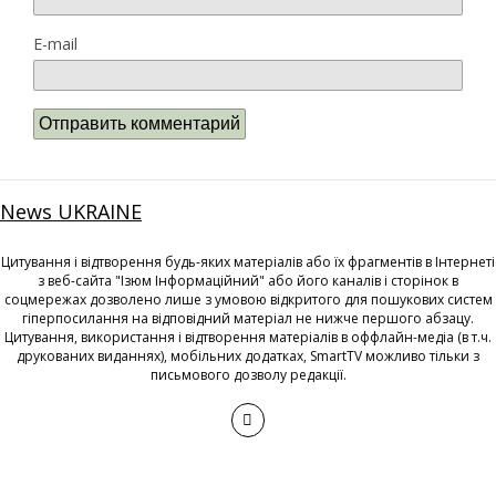
E-mail
News UKRAINE
Цитування і відтворення будь-яких матеріалів або їх фрагментів в Інтернеті
з веб-сайта "Ізюм Інформаційний" або його каналів і сторінок в
соцмережах дозволено лише з умовою відкритого для пошукових систем
гіперпосилання на відповідний матеріал не нижче першого абзацу.
Цитування, використання і відтворення матеріалів в оффлайн-медіа (в т.ч.
друкованих виданнях), мобільних додатках, SmartTV можливо тільки з
письмового дозволу редакції.